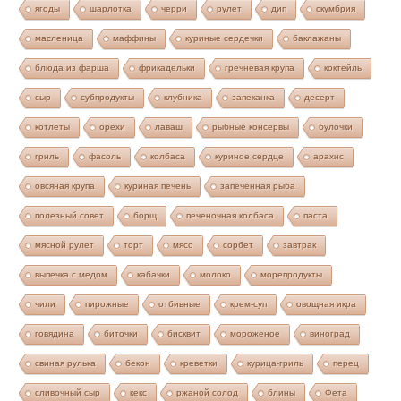
ягоды
шарлотка
черри
рулет
дип
скумбрия
масленица
маффины
куриные сердечки
баклажаны
блюда из фарша
фрикадельки
гречневая крупа
коктейль
сыр
субпродукты
клубника
запеканка
десерт
котлеты
орехи
лаваш
рыбные консервы
булочки
гриль
фасоль
колбаса
куриное сердце
арахис
овсяная крупа
куриная печень
запеченная рыба
полезный совет
борщ
печеночная колбаса
паста
мясной рулет
торт
мясо
сорбет
завтрак
выпечка с медом
кабачки
молоко
морепродукты
чили
пирожные
отбивные
крем-суп
овощная икра
говядина
биточки
бисквит
мороженое
виноград
свиная рулька
бекон
креветки
курица-гриль
перец
сливочный сыр
кекс
ржаной солод
блины
Фета