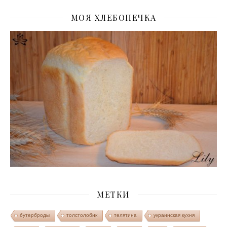
МОЯ ХЛЕБОПЕЧКА
МЕТКИ
бутерброды
толстолобик
телятина
украинская кухня