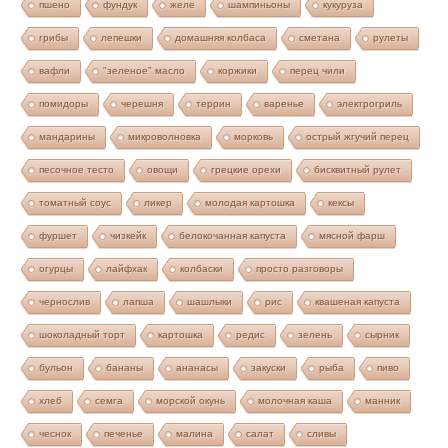
пшено
фундук
желе
шампиньоны
кукуруза
грибы
лепешки
домашняя колбаса
сметана
рулеты
вафли
"зеленое" масло
коржики
перец чили
помидоры
черешня
террин
варенье
электрогриль
мандарины
микроволновка
морковь
острый жгучий перец
песочное тесто
овощи
грецкие орехи
бисквитный рулет
томатный соус
ликер
молодая картошка
кексы
фуршет
чизкейк
белокочанная капуста
мясной фарш
огурцы
лайфхак
колбаски
просто разговоры
чернослив
лапша
шашлыки
рис
квашеная капуста
шоколадный торт
картошка
редис
зелень
сырник
бульон
бананы
ананасы
закуски
рыба
пиво
хлеб
семга
морской окунь
молочная каша
манник
чеснок
печенье
малина
салат
сливы