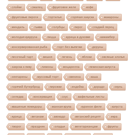
слойки
смалец
фруктовое желе
кофе
фруктовые пироги
тортилья
горячая закуска
макароны
миндаль
тыква
голубцы
пирог
сладкий перец
молодая кукуруза
пицца
курица в духовке
камамбер
консервированная рыба
торт без выпечки
деруны
песочный тарт
вишня
печень
яблоки
овсяные хлопья
закуска к пиву
лимоны
моцарелла
пекинская капуста
нектарины
муссовый торт
свинина
каша
горячий бутерброд
пирожки
индейка
дорадо
окунь
селедка
консервация
соус
вафельные листы
квашеные помидоры
манная крупа
куриное филе
капуста
курица
веганам
авокадо
веганский рецепт
икра
творог
праздник
оладьи
вегетарианцам
фрукты