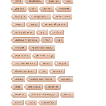
чили
баклажаны
варенье
сыр
дорадо
рис
десерт
веганам
кукуруза
овощная икра
мандарины
ликер
овощи
веганский рецепт
песочный тарт
пиво
сорбет
домашняя колбаса
торт
дип
бисквит
просто разговоры
мороженое
ржаной солод
торт без выпечки
чеснок
террин
фруктовое желе
суп
малина
лаваш
шифоновый бисквит
авокадо
икра
пирожные
колбаски
морковь
квашеные помидоры
творог
каша
рыба
камамбер