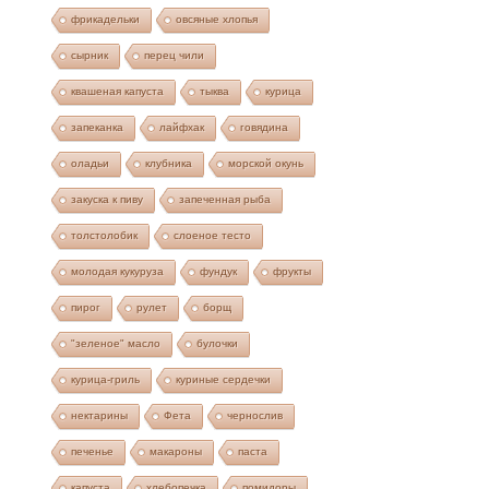
фрикадельки
овсяные хлопья
сырник
перец чили
квашеная капуста
тыква
курица
запеканка
лайфхак
говядина
оладьи
клубника
морской окунь
закуска к пиву
запеченная рыба
толстолобик
слоеное тесто
молодая кукуруза
фундук
фрукты
пирог
рулет
борщ
"зеленое" масло
булочки
курица-гриль
куриные сердечки
нектарины
Фета
чернослив
печенье
макароны
паста
капуста
хлебопечка
помидоры