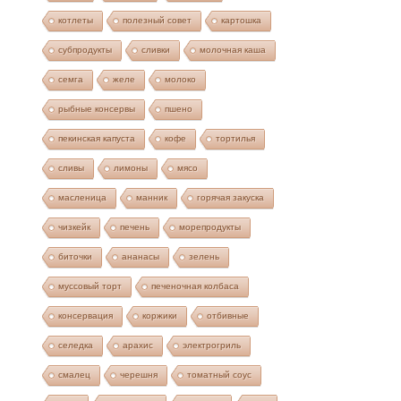
котлеты
полезный совет
картошка
субпродукты
сливки
молочная каша
семга
желе
молоко
рыбные консервы
пшено
пекинская капуста
кофе
тортилья
сливы
лимоны
мясо
масленица
манник
горячая закуска
чизкейк
печень
морепродукты
биточки
ананасы
зелень
муссовый торт
печеночная колбаса
консервация
коржики
отбивные
селедка
арахис
электрогриль
смалец
черешня
томатный соус