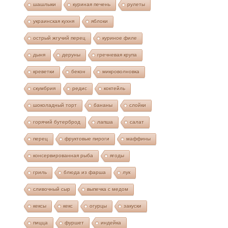
шашлыки
куриная печень
рулеты
украинская кухня
яблоки
острый жгучий перец
куриное филе
дыня
деруны
гречневая крупа
креветки
бекон
микроволновка
скумбрия
редис
коктейль
шоколадный торт
бананы
слойки
горячий бутерброд
лапша
салат
перец
фруктовые пироги
маффины
консервированная рыба
ягоды
гриль
блюда из фарша
лук
сливочный сыр
выпечка с медом
кексы
кекс
огурцы
закуски
пицца
фуршет
индейка