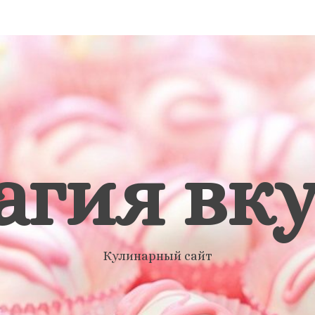
агия вку
Кулинарный сайт