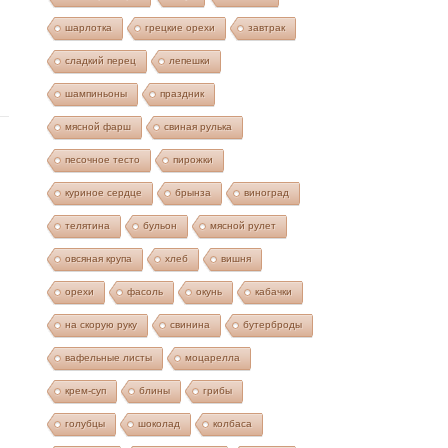
шарлотка
грецкие орехи
завтрак
сладкий перец
лепешки
шампиньоны
праздник
мясной фарш
свиная рулька
песочное тесто
пирожки
куриное сердце
брынза
виноград
телятина
бульон
мясной рулет
овсяная крупа
хлеб
вишня
орехи
фасоль
окунь
кабачки
на скорую руку
свинина
бутерброды
вафельные листы
моцарелла
крем-суп
блины
грибы
голубцы
шоколад
колбаса