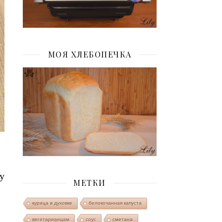
МОЯ ХЛЕБОПЕЧКА
у
МЕТКИ
курица в духовке
белокочанная капуста
вегетарианцам
соус
сметана