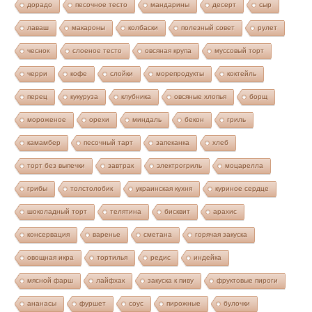
дорадо
песочное тесто
мандарины
десерт
сыр
лаваш
макароны
колбаски
полезный совет
рулет
чеснок
слоеное тесто
овсяная крупа
муссовый торт
черри
кофе
слойки
морепродукты
коктейль
перец
кукуруза
клубника
овсяные хлопья
борщ
мороженое
орехи
миндаль
бекон
гриль
камамбер
песочный тарт
запеканка
хлеб
торт без выпечки
завтрак
электрогриль
моцарелла
грибы
толстолобик
украинская кухня
куриное сердце
шоколадный торт
телятина
бисквит
арахис
консервация
варенье
сметана
горячая закуска
овощная икра
тортилья
редис
индейка
мясной фарш
лайфхак
закуска к пиву
фруктовые пироги
ананасы
фуршет
соус
пирожные
булочки