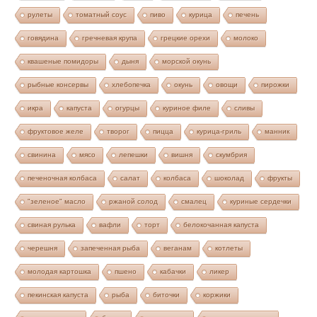
рулеты
томатный соус
пиво
курица
печень
говядина
гречневая крупа
грецкие орехи
молоко
квашеные помидоры
дыня
морской окунь
рыбные консервы
хлебопечка
окунь
овощи
пирожки
икра
капуста
огурцы
куриное филе
сливы
фруктовое желе
творог
пицца
курица-гриль
манник
свинина
мясо
лепешки
вишня
скумбрия
печеночная колбаса
салат
колбаса
шоколад
фрукты
"зеленое" масло
ржаной солод
смалец
куриные сердечки
свиная рулька
вафли
торт
белокочанная капуста
черешня
запеченная рыба
веганам
котлеты
молодая картошка
пшено
кабачки
ликер
пекинская капуста
рыба
биточки
коржики