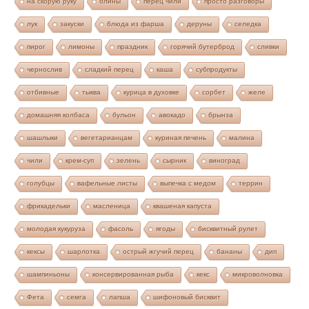
на скорую руку
блины
перец чили
просто разговоры
лук
закуски
блюда из фарша
деруны
селедка
пирог
лимоны
праздник
горячий бутерброд
сливки
чернослив
сладкий перец
каша
субпродукты
отбивные
тыква
курица в духовке
сорбет
желе
домашняя колбаса
бульон
авокадо
брынза
шашлыки
вегетарианцам
куриная печень
малина
чили
крем-суп
зелень
сырник
виноград
голубцы
вафельные листы
выпечка с медом
террин
фрикадельки
масленица
квашеная капуста
молодая кукуруза
фасоль
ягоды
бисквитный рулет
кексы
шарлотка
острый жгучий перец
бананы
дип
шампиньоны
консервированная рыба
кекс
микроволновка
Фета
семга
лапша
шифоновый бисквит