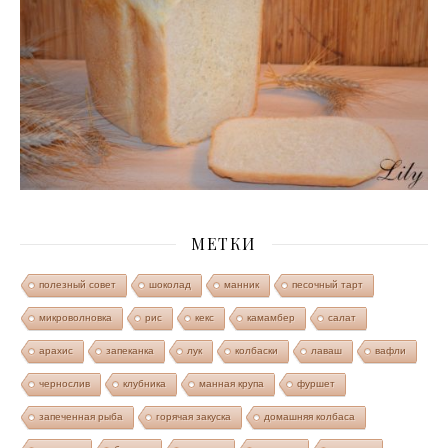
МЕТКИ
полезный совет
шоколад
манник
песочный тарт
микроволновка
рис
кекс
камамбер
салат
арахис
запеканка
лук
колбаски
лаваш
вафли
чернослив
клубника
манная крупа
фуршет
запеченная рыба
горячая закуска
домашняя колбаса