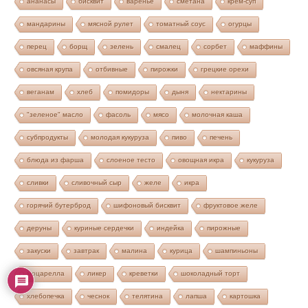
ананасы
бисквит
варенье
сметана
крем-суп
мандарины
мясной рулет
томатный соус
огурцы
перец
борщ
зелень
смалец
сорбет
маффины
овсяная крупа
отбивные
пирожки
грецкие орехи
веганам
хлеб
помидоры
дыня
нектарины
"зеленое" масло
фасоль
мясо
молочная каша
субпродукты
молодая кукуруза
пиво
печень
блюда из фарша
слоеное тесто
овощная икра
кукуруза
сливки
сливочный сыр
желе
икра
горячий бутерброд
шифоновый бисквит
фруктовое желе
деруны
куриные сердечки
индейка
пирожные
закуски
завтрак
малина
курица
шампиньоны
моцарелла
ликер
креветки
шоколадный торт
хлебопечка
чеснок
телятина
лапша
картошка