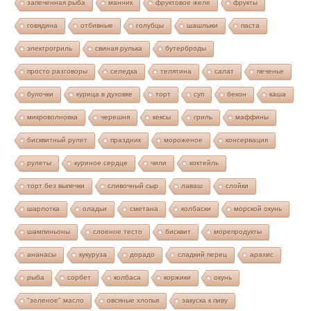
запеченная рыба
манник
фруктовое желе
фрукты
говядина
отбивные
голубцы
шашлыки
паста
электрогриль
свиная рулька
бутерброды
просто разговоры
селедка
телятина
салат
печенье
булочки
курица в духовке
торт
суп
бекон
каша
микроволновка
черешня
кексы
гриль
маффины
бисквитный рулет
праздник
мороженое
консервация
рулеты
куриное сердце
чили
коктейль
торт без выпечки
сливочный сыр
лаваш
слойки
шарлотка
оладьи
сметана
колбаски
морской окунь
шампиньоны
слоеное тесто
бисквит
морепродукты
ананасы
кукуруза
дорадо
сладкий перец
арахис
рыба
сорбет
колбаса
коржики
окунь
"зеленое" масло
овсяные хлопья
закуска к пиву