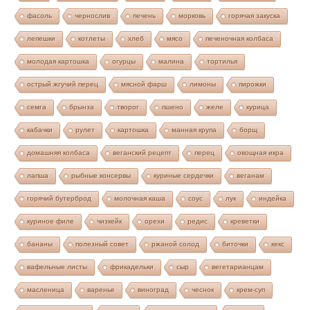
фасоль
чернослив
печень
морковь
горячая закуска
лепешки
котлеты
хлеб
мясо
печеночная колбаса
молодая картошка
огурцы
малина
тортилья
острый жгучий перец
мясной фарш
лимоны
пирожки
семга
брынза
творог
пшено
желе
курица
кабачки
рулет
картошка
манная крупа
борщ
домашняя колбаса
веганский рецепт
перец
овощная икра
лапша
рыбные консервы
куриные сердечки
веганам
горячий бутерброд
молочная каша
соус
лук
индейка
куриное филе
чизкейк
орехи
редис
креветки
бананы
полезный совет
ржаной солод
биточки
кекс
вафельные листы
фрикадельки
сыр
вегетарианцам
масленица
варенье
виноград
чеснок
крем-суп