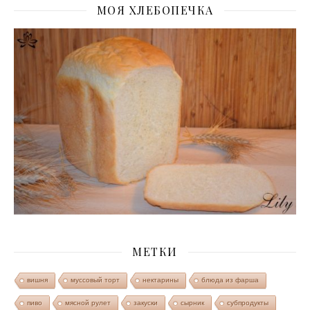
МОЯ ХЛЕБОПЕЧКА
МЕТКИ
вишня
муссовый торт
нектарины
блюда из фарша
пиво
мясной рулет
закуски
сырник
субпродукты