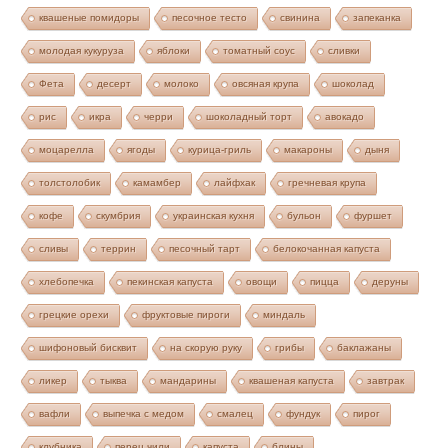
квашеные помидоры
песочное тесто
свинина
запеканка
молодая кукуруза
яблоки
томатный соус
сливки
Фета
десерт
молоко
овсяная крупа
шоколад
рис
икра
черри
шоколадный торт
авокадо
моцарелла
ягоды
курица-гриль
макароны
дыня
толстолобик
камамбер
лайфхак
гречневая крупа
кофе
скумбрия
украинская кухня
бульон
фуршет
сливы
террин
песочный тарт
белокочанная капуста
хлебопечка
пекинская капуста
овощи
пицца
деруны
грецкие орехи
фруктовые пироги
миндаль
шифоновый бисквит
на скорую руку
грибы
баклажаны
ликер
тыква
мандарины
квашеная капуста
завтрак
вафли
выпечка с медом
смалец
фундук
пирог
клубника
перец чили
капуста
блины