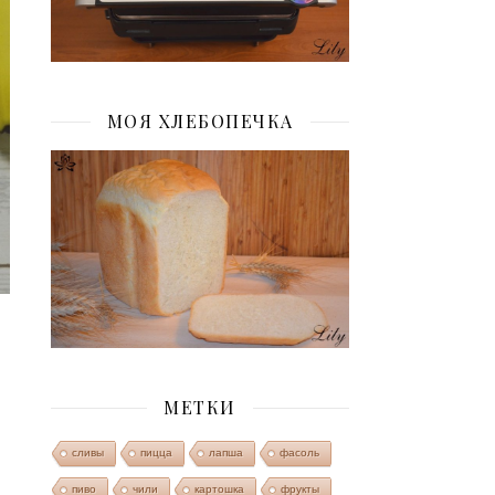
МОЯ ХЛЕБОПЕЧКА
МЕТКИ
сливы
пицца
лапша
фасоль
пиво
чили
картошка
фрукты