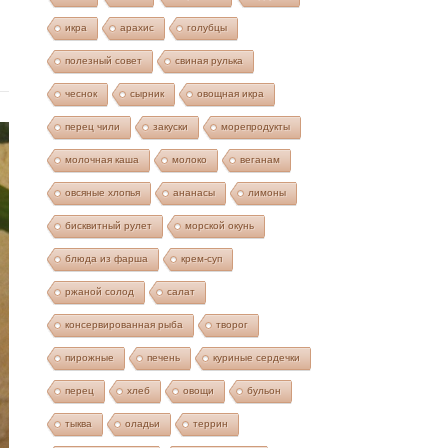
икра
арахис
голубцы
полезный совет
свиная рулька
чеснок
сырник
овощная икра
перец чили
закуски
морепродукты
молочная каша
молоко
веганам
овсяные хлопья
ананасы
лимоны
бисквитный рулет
морской окунь
блюда из фарша
крем-суп
ржаной солод
салат
консервированная рыба
творог
пирожные
печень
куриные сердечки
перец
хлеб
овощи
бульон
тыква
оладьи
террин