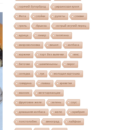
горячий бутерброд
украинская кухня
Фета
слойки
рулеты
сливки
гриль
брынза
острый жгучий перец
курица
ликер
телятина
микроволновка
вишня
колбаса
коржики
торт без выпечки
кекс
биточки
шампиньоны
пирог
селедка
лук
молодая картошка
говядина
лаваш
креветки
манник
вегетарианцам
фруктовое желе
зелень
соус
домашняя колбаса
желе
скумбрия
толстолобик
виноград
лайфхак