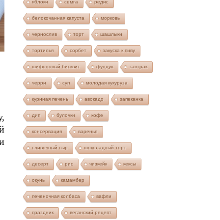
яблоки
семга
редис
белокочанная капуста
морковь
чернослив
торт
шашлыки
тортилья
сорбет
закуска к пиву
шифоновый бисквит
фундук
завтрак
черри
суп
молодая кукуруза
куриная печень
авокадо
запеканка
,
дип
булочки
кофе
й
консервация
варенье
и
сливочный сыр
шоколадный торт
десерт
рис
чизкейк
кексы
окунь
камамбер
печеночная колбаса
вафли
праздник
веганский рецепт