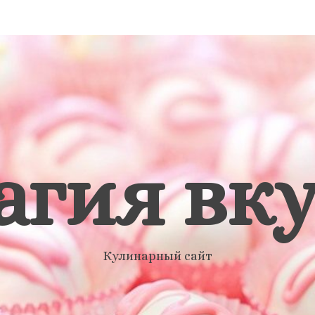
агия вку
Кулинарный сайт