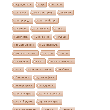
курица-гриль
сыр
котлеты
черешня
куриное сердце
печенье
бутерброды
муссовый торт
шоколад
хлебопечка
грибы
шарлотка
мороженое
огурцы
томатный соус
манная крупа
курица в духовке
деруны
ягоды
помидоры
рулет
пекинская капуста
мясо
просто разговоры
клубника
баклажаны
куриное филе
электрогриль
моцарелла
овсяная крупа
"зеленое" масло
мясной рулет
гречневая крупа
рыбные консервы
лепешки
дорадо