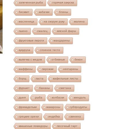
запеченная рыба
горячая закуска
бисквит
кабачки
блины
масленица
на скорую руку
малина
пшено
смалец
мясной фарш
фруктовые пироги
мандарины
кукуруза
слоеное тесто
выпечка с медом
отбивные
бекон
маффины
пирожки
нектарины
борщ
паста
вафельные листы
фуршет
бананы
сметана
дыня
рыба
колбаски
миндаль
фрикадельки
макароны
субпродукты
грецкие орехи
индейка
свинина
квашеные помидоры
песочный тарт