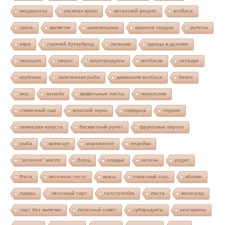
моцарелла
овсяная крупа
веганский рецепт
колбаса
гриль
креветки
шампиньоны
куриное сердце
рулеты
икра
горячий бутерброд
лепешки
курица в духовке
черешня
творог
морепродукты
колбаски
селедка
клубника
запеченная рыба
домашняя колбаса
бекон
кекс
чизкейк
вафельные листы
чернослив
сливочный сыр
морской окунь
говядина
террин
пекинская капуста
бисквитный рулет
фруктовые пироги
рыба
крем-суп
мороженое
индейка
"зеленое" масло
борщ
оладьи
зелень
редис
Фета
песочное тесто
кексы
томатный соус
яблоки
лаваш
песочный тарт
толстолобик
паста
виноград
торт без выпечки
полезный совет
субпродукты
нектарины