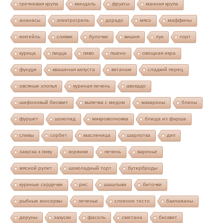
гречневая крупа
миндаль
фрукты
манная крупа
ананасы
электрогриль
дорадо
мясо
маффины
коктейль
сливки
булочки
вишня
лук
торт
курица
пицца
пиво
пшено
овощная икра
фундук
квашеная капуста
веганам
сладкий перец
овсяные хлопья
куриная печень
авокадо
шифоновый бисквит
выпечка с медом
макароны
блины
фуршет
шоколад
микроволновка
блюда из фарша
сливы
сорбет
масленица
шарлотка
дип
закуска к пиву
коржики
печень
варенье
мясной рулет
шоколадный торт
бутерброды
куриные сердечки
рис
шашлыки
биточки
рыбные консервы
печенье
слоеное тесто
баклажаны
деруны
закуски
фасоль
сметана
бисквит