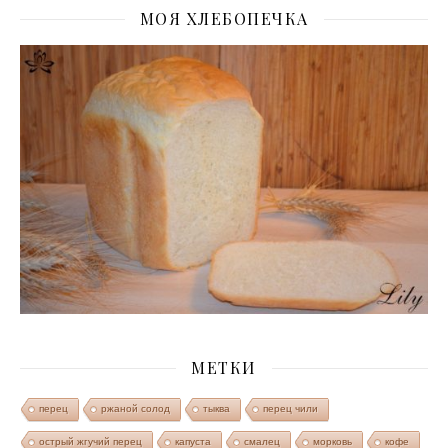
МОЯ ХЛЕБОПЕЧКА
МЕТКИ
перец
ржаной солод
тыква
перец чили
острый жгучий перец
капуста
смалец
морковь
кофе