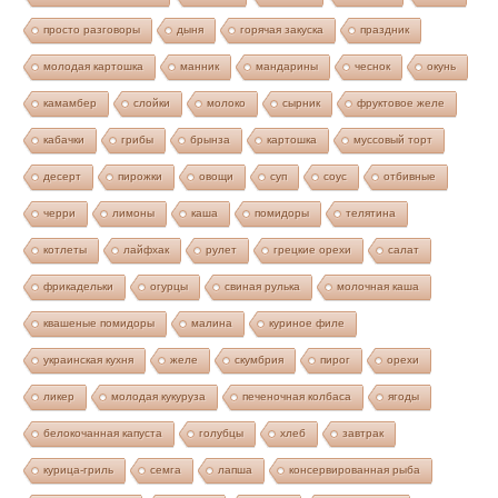
просто разговоры
дыня
горячая закуска
праздник
молодая картошка
манник
мандарины
чеснок
окунь
камамбер
слойки
молоко
сырник
фруктовое желе
кабачки
грибы
брынза
картошка
муссовый торт
десерт
пирожки
овощи
суп
соус
отбивные
черри
лимоны
каша
помидоры
телятина
котлеты
лайфхак
рулет
грецкие орехи
салат
фрикадельки
огурцы
свиная рулька
молочная каша
квашеные помидоры
малина
куриное филе
украинская кухня
желе
скумбрия
пирог
орехи
ликер
молодая кукуруза
печеночная колбаса
ягоды
белокочанная капуста
голубцы
хлеб
завтрак
курица-гриль
семга
лапша
консервированная рыба