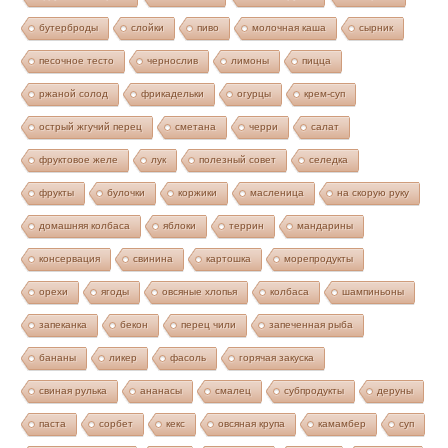
бутерброды
слойки
пиво
молочная каша
сырник
песочное тесто
чернослив
лимоны
пицца
ржаной солод
фрикадельки
огурцы
крем-суп
острый жгучий перец
сметана
черри
салат
фруктовое желе
лук
полезный совет
селедка
фрукты
булочки
коржики
масленица
на скорую руку
домашняя колбаса
яблоки
террин
мандарины
консервация
свинина
картошка
морепродукты
орехи
ягоды
овсяные хлопья
колбаса
шампиньоны
запеканка
бекон
перец чили
запеченная рыба
бананы
ликер
фасоль
горячая закуска
свиная рулька
ананасы
смалец
субпродукты
деруны
паста
сорбет
кекс
овсяная крупа
камамбер
суп