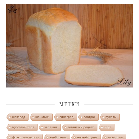
МЕТКИ
шоколад
шашлыки
виноград
завтрак
рулеты
муссовый торт
черешня
веганский рецепт
торт
фруктовые пироги
хлебопечка
мясной рулет
макароны