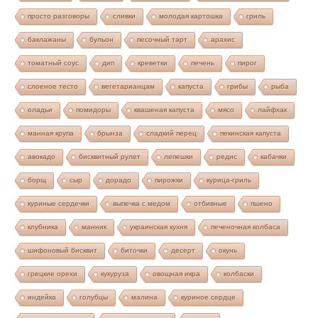
просто разговоры
сливки
молодая картошка
гриль
баклажаны
бульон
песочный тарт
арахис
томатный соус
дип
креветки
печень
пирог
слоеное тесто
вегетарианцам
капуста
грибы
рыба
оладьи
помидоры
квашеная капуста
мясо
лайфхак
манная крупа
брынза
сладкий перец
пекинская капуста
авокадо
бисквитный рулет
лепешки
редис
кабачки
борщ
сыр
дорадо
пирожки
курица-гриль
куриные сердечки
выпечка с медом
отбивные
пшено
клубника
манник
украинская кухня
печеночная колбаса
шифоновый бисквит
биточки
десерт
окунь
грецкие орехи
кукуруза
овощная икра
колбаски
индейка
голубцы
малина
куриное сердце