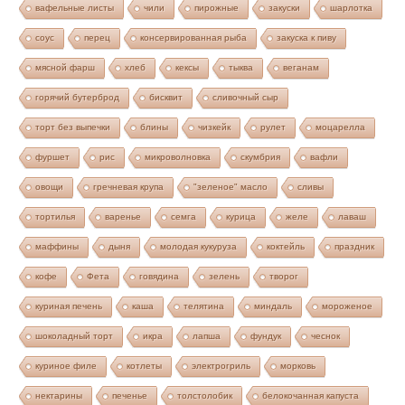
вафельные листы
чили
пирожные
закуски
шарлотка
соус
перец
консервированная рыба
закуска к пиву
мясной фарш
хлеб
кексы
тыква
веганам
горячий бутерброд
бисквит
сливочный сыр
торт без выпечки
блины
чизкейк
рулет
моцарелла
фуршет
рис
микроволновка
скумбрия
вафли
овощи
гречневая крупа
"зеленое" масло
сливы
тортилья
варенье
семга
курица
желе
лаваш
маффины
дыня
молодая кукуруза
коктейль
праздник
кофе
Фета
говядина
зелень
творог
куриная печень
каша
телятина
миндаль
мороженое
шоколадный торт
икра
лапша
фундук
чеснок
куриное филе
котлеты
электрогриль
морковь
нектарины
печенье
толстолобик
белокочанная капуста