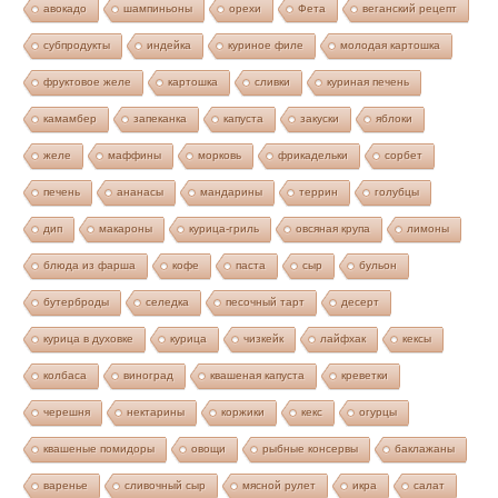
авокадо
шампиньоны
орехи
Фета
веганский рецепт
субпродукты
индейка
куриное филе
молодая картошка
фруктовое желе
картошка
сливки
куриная печень
камамбер
запеканка
капуста
закуски
яблоки
желе
маффины
морковь
фрикадельки
сорбет
печень
ананасы
мандарины
террин
голубцы
дип
макароны
курица-гриль
овсяная крупа
лимоны
блюда из фарша
кофе
паста
сыр
бульон
бутерброды
селедка
песочный тарт
десерт
курица в духовке
курица
чизкейк
лайфхак
кексы
колбаса
виноград
квашеная капуста
креветки
черешня
нектарины
коржики
кекс
огурцы
квашеные помидоры
овощи
рыбные консервы
баклажаны
варенье
сливочный сыр
мясной рулет
икра
салат