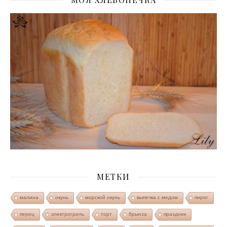
МЕТКИ
малина
окунь
морской окунь
выпечка с медом
пирог
перец
электрогриль
торт
брынза
праздник