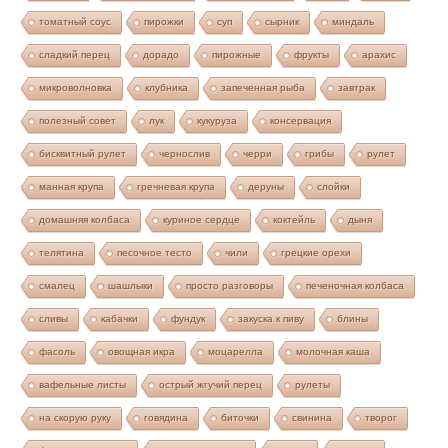
томатный соус
пирожки
суп
сырник
миндаль
сладкий перец
дорадо
пирожные
фрукты
арахис
микроволновка
клубника
запеченная рыба
завтрак
полезный совет
лук
кукуруза
консервация
бисквитный рулет
чернослив
черри
грибы
рулет
манная крупа
гречневая крупа
деруны
слойки
домашняя колбаса
куриное сердце
коктейль
дыня
телятина
песочное тесто
чили
грецкие орехи
смалец
шашлыки
просто разговоры
печеночная колбаса
сливы
кабачки
фундук
закуска к пиву
блины
фасоль
овощная икра
моцарелла
молочная каша
вафельные листы
острый жгучий перец
рулеты
на скорую руку
говядина
биточки
свинина
творог