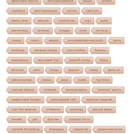
фруктовые пироги
молодая кукуруза
пицца
зелень
скумбрия
вегетарианцам
чеснок
сметана
перец чили
манник
хлебопечка
соус
рыба
масленица
печенье
оладьи
хлеб
котлеты
лаваш
семга
вишня
консервированная рыба
гриль
колбаски
овсяные хлопья
толстолобик
бананы
мороженое
муссовый торт
ржаной солод
борщ
веганам
мясо
ягоды
фуршет
ликер
крем-суп
свиная рулька
лапша
каша
тыква
тортилья
горячая закуска
лепешки
морепродукты
"зеленое" масло
шифоновый бисквит
шоколадный торт
куриные сердечки
торт без выпечки
отбивные
шоколад
мясной фарш
бисквит
рис
булочки
слоеное тесто
горячий бутерброд
помидоры
шарлотка
украинская кухня