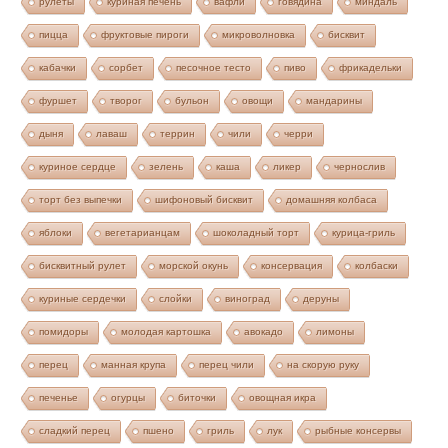
рулеты
куриная печень
вафли
говядина
миндаль
пицца
фруктовые пироги
микроволновка
бисквит
кабачки
сорбет
песочное тесто
пиво
фрикадельки
фуршет
творог
бульон
овощи
мандарины
дыня
лаваш
террин
чили
черри
куриное сердце
зелень
каша
ликер
чернослив
торт без выпечки
шифоновый бисквит
домашняя колбаса
яблоки
вегетарианцам
шоколадный торт
курица-гриль
бисквитный рулет
морской окунь
консервация
колбаски
куриные сердечки
слойки
виноград
деруны
помидоры
молодая картошка
авокадо
лимоны
перец
манная крупа
перец чили
на скорую руку
печенье
огурцы
биточки
овощная икра
сладкий перец
пшено
гриль
лук
рыбные консервы