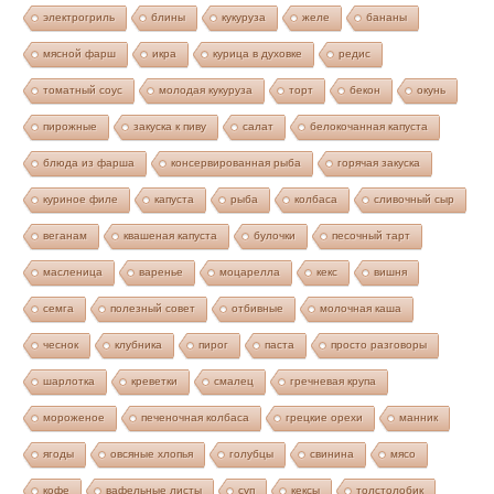
электрогриль
блины
кукуруза
желе
бананы
мясной фарш
икра
курица в духовке
редис
томатный соус
молодая кукуруза
торт
бекон
окунь
пирожные
закуска к пиву
салат
белокочанная капуста
блюда из фарша
консервированная рыба
горячая закуска
куриное филе
капуста
рыба
колбаса
сливочный сыр
веганам
квашеная капуста
булочки
песочный тарт
масленица
варенье
моцарелла
кекс
вишня
семга
полезный совет
отбивные
молочная каша
чеснок
клубника
пирог
паста
просто разговоры
шарлотка
креветки
смалец
гречневая крупа
мороженое
печеночная колбаса
грецкие орехи
манник
ягоды
овсяные хлопья
голубцы
свинина
мясо
кофе
вафельные листы
суп
кексы
толстолобик