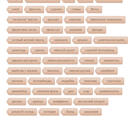
хлеб
фасоль
сырник
сливы
Фета
"зеленое" масло
дорадо
завтрак
квашеные помидоры
фруктовое желе
крем-суп
коржики
фундук
острый жгучий перец
черешня
арахис
запеченная рыба
шоколад
орехи
мясной рулет
горячий бутерброд
украинская кухня
пекинская капуста
лапша
макароны
выпечка с медом
малина
свиная рулька
скумбрия
молоко
бутерброды
индейка
пирожки
тортилья
камамбер
овсяная крупа
дип
сыр
шампиньоны
десерт
курица
маффины
веганский рецепт
ржаной солод
селедка
борщ
шашлыки