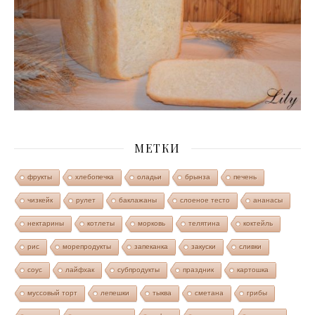
МЕТКИ
фрукты
хлебопечка
оладьи
брынза
печень
чизкейк
рулет
баклажаны
слоеное тесто
ананасы
нектарины
котлеты
морковь
телятина
коктейль
рис
морепродукты
запеканка
закуски
сливки
соус
лайфхак
субпродукты
праздник
картошка
муссовый торт
лепешки
тыква
сметана
грибы