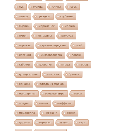
лук
курица
сливы
соус
овощи
праздник
клубника
сырник
мороженое
молоко
пирог
нектарины
кукуруза
пирожки
куриные сердечки
хлеб
лепешки
микроволновка
лаваш
кабачки
креветки
пицца
перец
курица-гриль
сметана
брынза
бананы
блюда из фарша
мандарины
овощная икра
кексы
оладьи
вишня
маффины
моцарелла
черешня
орехи
деруны
коржики
пшено
икра