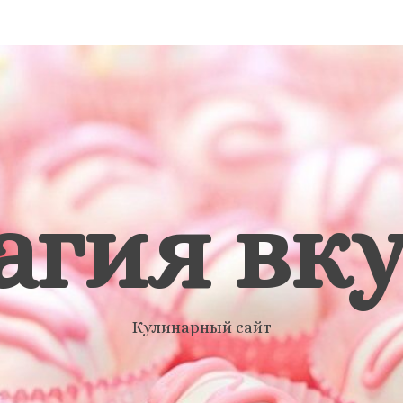
агия вку
Кулинарный сайт