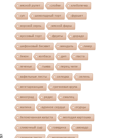
мясной рулет
слойки
хлебопечка
суп
шоколадный торт
фуршет
морской окунь
мясной фарш
муссовый торт
фрукты
дорадо
шифоновый бисквит
миндаль
ликер
бекон
колбаса
дип
паста
печенье
тыква
перец чили
вафельные листы
селедка
зелень
вегетарианцам
гречневая крупа
виноград
редис
смалец
малина
куриное сердце
огурцы
белокочанная капуста
молодая картошка
сливочный сыр
говядина
авокадо
й
слоеное тесто
молочная каша