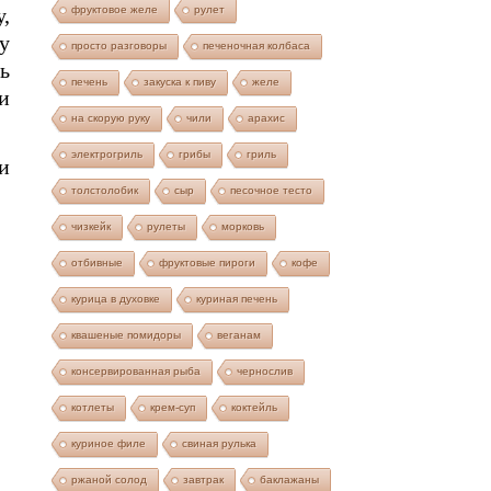
,
фруктовое желе
рулет
у
просто разговоры
печеночная колбаса
ь
печень
закуска к пиву
желе
и
на скорую руку
чили
арахис
электрогриль
грибы
гриль
и
толстолобик
сыр
песочное тесто
чизкейк
рулеты
морковь
отбивные
фруктовые пироги
кофе
курица в духовке
куриная печень
квашеные помидоры
веганам
консервированная рыба
чернослив
котлеты
крем-суп
коктейль
куриное филе
свиная рулька
ржаной солод
завтрак
баклажаны