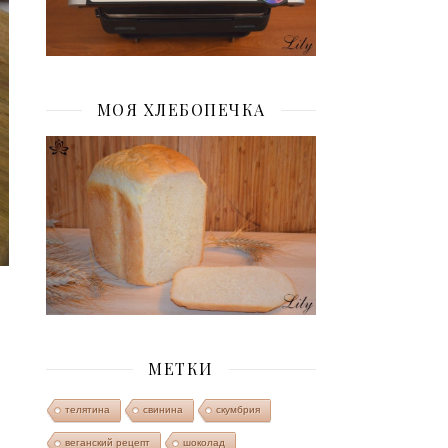
МОЯ ХЛЕБОПЕЧКА
МЕТКИ
телятина
свинина
скумбрия
веганский рецепт
шоколад