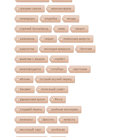
грецкие орехи
манная крупа
помидоры
индейка
ягоды
горячий бутерброд
пиво
творог
запеканка
черри
пекинская капуста
шарлотка
молодая кукуруза
биточки
выпечка с медом
сорбет
морепродукты
голубцы
картошка
яблоки
острый жгучий перец
бисквит
полезный совет
украинская кухня
Фета
сладкий перец
рыбные консервы
ананасы
фасоль
капуста
песочный тарт
колбаски