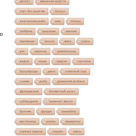
десерт
квашеная капуста
торт без выпечки
бульон
запеченная рыба
кекс
блины
лайфхак
шашлыки
манник
о
пирожные
чеснок
мясо
семга
рис
варенье
шампиньоны
вафли
каша
закуски
тортилья
бутерброды
дыня
томатный соус
сливки
рыба
домашняя колбаса
фрикадельки
бисквитный рулет
субпродукты
"зеленое" масло
булочки
фундук
камамбер
масленица
лапша
макароны
горячая закуска
террин
окунь