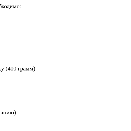
бходимо:
ку (400 грамм)
ланию)