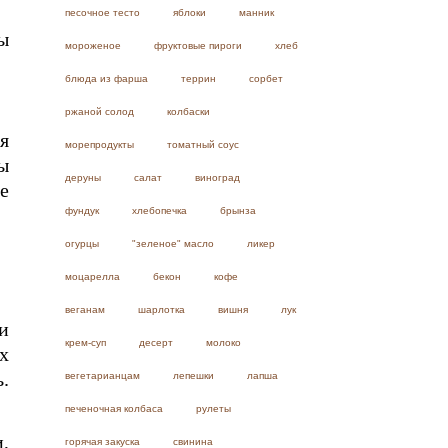
песочное тесто
яблоки
манник
ы
мороженое
фруктовые пироги
хлеб
блюда из фарша
террин
сорбет
ржаной солод
колбаски
я
морепродукты
томатный соус
ы
деруны
салат
виноград
е
фундук
хлебопечка
брынза
огурцы
"зеленое" масло
ликер
моцарелла
бекон
кофе
веганам
шарлотка
вишня
лук
и
крем-суп
десерт
молоко
х
.
вегетарианцам
лепешки
лапша
печеночная колбаса
рулеты
,
горячая закуска
свинина