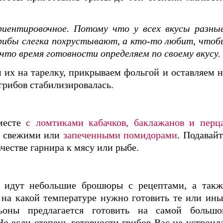
ориентировочное. Потому что у всех вкусы разные
грибы слегка похрустывают, а кто-то любит, чтоб
что время готовности определяем по своему вкусу.
их на тарелку, прикрываем фольгой и оставляем н
грибов стабилизировалась.
месте
с ломтиками кабачков, баклажанов и перц
со свежими или
запеченными помидорами
. Подавайт
честве гарнира к мясу или рыбе.
м идут небольшие брошюры с рецептами, а такж
, на какой температуре нужно готовить те или ины
ьоны предлагается готовить на самой большо
Но если степень готовности грибов Вас не устроила