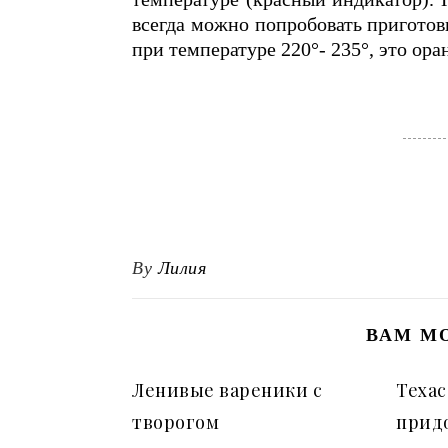
всегда можно попробовать приготов
при температуре 220°- 235°, это ор
By
Лилия
ВАМ М
Ленивые вареники с
Техас
творогом
прид