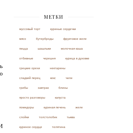
МЕТКИ
муссовый торт
куриные сердечки
мясо
бутерброды
фруктовое желе
пицца
шашлыки
молочная каша
отбивные
черешня
курица в духовке
ь
грецкие орехи
нектарины
о
сладкий перец
кекс
чили
грибы
завтрак
блины
просто разговоры
капуста
помидоры
куриная печень
желе
слойки
толстолобик
тыква
И
куриное сердце
телятина