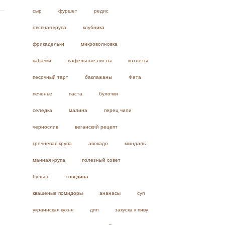
сыр
фуршет
редис
овсяная крупа
клубника
фрикадельки
микроволновка
кабачки
вафельные листы
котлеты
песочный тарт
баклажаны
Фета
печенье
паста
булочки
селедка
малина
перец чили
чернослив
веганский рецепт
гречневая крупа
авокадо
миндаль
манная крупа
полезный совет
бульон
говядина
квашеные помидоры
ананасы
суп
украинская кухня
дип
закуска к пиву