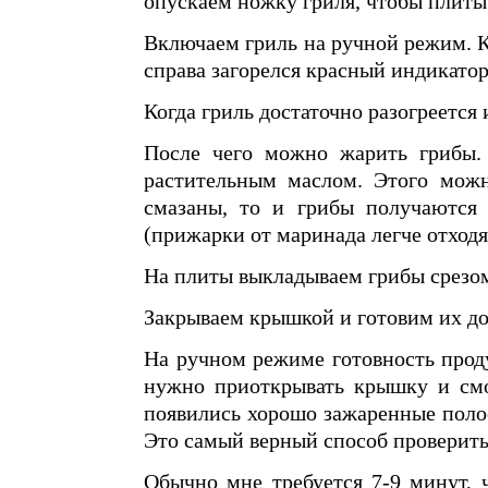
опускаем ножку гриля, чтобы плиты
Включаем гриль на ручной режим. К
справа загорелся красный индикато
Когда гриль достаточно разогреется и
После чего можно жарить грибы.
растительным маслом. Этого можн
смазаны, то и грибы получаются 
(прижарки от маринада легче отходя
На плиты выкладываем грибы срезом
Закрываем крышкой и готовим их до
На ручном режиме готовность проду
нужно приоткрывать крышку и смо
появились хорошо зажаренные полос
Это самый верный способ проверить
Обычно мне требуется 7-9 минут, 