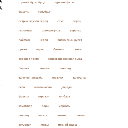
горячий бутерброд
куриное филе
,
фасоль
голубцы
острый жгучий перец
соус
перец
пирожные
электрогриль
варенье
лайфхак
черри
бисквитный рулет
орехи
пирог
биточки
семга
слоеное тесто
консервированная рыба
бисквит
лимоны
шоколад
запеченная рыба
коржики
запеканка
пиво
шампиньоны
дорадо
фрукты
пирожки
колбаса
камамбер
борщ
морковь
смалец
чеснок
печень
лаваш
скумбрия
ягоды
мясной фарш