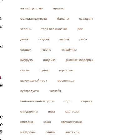
на скорую руку
арахис
.
молодая кукуруза
бананы
праздник
ы
зелень
торт без выпечки
рис
дыня
закуски
вафли
рыба
а
оладьи
пшено
маффины
кукуруза
индейка
рыбные консервы
сливы
рулет
тортилья
а
,
шоколадный торт
масленица
е
субпродукты
чизкейк
белокочанная капуста
торт
сырник
мандарины
икра
картошка
е
сметана
каша
свиная рулька
е
й
макароны
сливки
коктейль
,