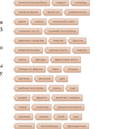
печеночная колбаса
творог
голубцы
овсяная крупа
крем-суп
шампиньоны
я
дыня
орехи
полезный совет
В
слоеное тесто
горячий бутерброд
куриные сердечки
закуски
фасоль
о
микроволновка
курица-гриль
сырник
кексы
фундук
фруктовое желе
ы
блюда из фарша
икра
огурцы
у
малина
веганам
дип
рыбные консервы
гриль
сыр
редис
фрукты
выпечка с медом
ликер
шоколад
украинская кухня
коржики
овощи
хлеб
рис
телятина
бутерброды
фрикадельки