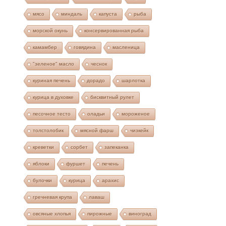
мясо
миндаль
капуста
рыба
морской окунь
консервированная рыба
камамбер
говядина
масленица
"зеленое" масло
чеснок
куриная печень
дорадо
шарлотка
курица в духовке
бисквитный рулет
песочное тесто
оладьи
мороженое
толстолобик
мясной фарш
чизкейк
креветки
сорбет
запеканка
яблоки
фуршет
печень
булочки
курица
арахис
гречневая крупа
лаваш
овсяные хлопья
пирожные
виноград