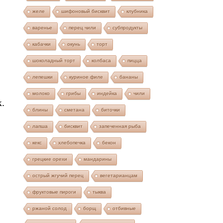
желе
шифоновый бисквит
клубника
варенье
перец чили
субпродукты
кабачки
окунь
торт
шоколадный торт
колбаса
пицца
лепешки
куриное филе
бананы
молоко
грибы
индейка
чили
.
блины
сметана
биточки
лапша
бисквит
запеченная рыба
кекс
хлебопечка
бекон
грецкие орехи
мандарины
острый жгучий перец
вегетарианцам
фруктовые пироги
тыква
ржаной солод
борщ
отбивные