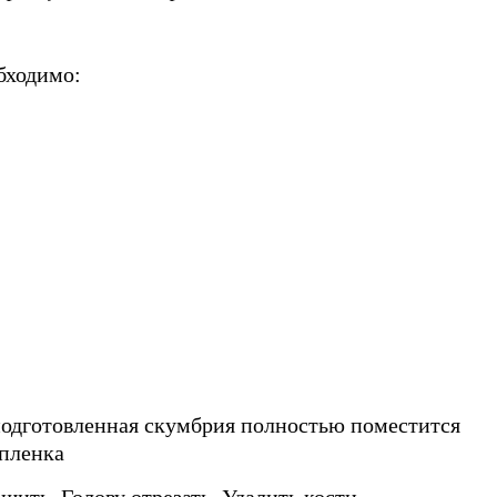
бходимо:
подготовленная скумбрия полностью поместится
 пленка
ть. Голову отрезать. Удалить кости.