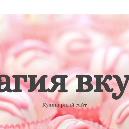
агия вку
Кулинарный сайт