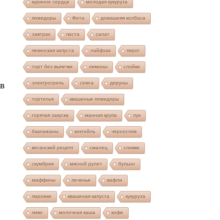
куриное сердце
молодая кукуруза
помидоры
Фета
домашняя колбаса
завтрак
паста
салат
пекинская капуста
лайфхак
пирог
торт без выпечки
лимоны
слойки
в
электрогриль
семга
деруны
тортилья
квашеные помидоры
горячая закуска
манная крупа
лук
баклажаны
коктейль
чернослив
веганский рецепт
смалец
сливки
скумбрия
мясной рулет
бульон
маффины
печенье
вафли
пирожки
квашеная капуста
кукуруза
пиво
молочная каша
кофе