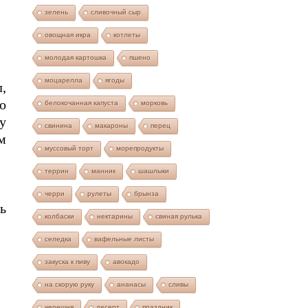
зелень
сливочный сыр
овощная икра
котлеты
молодая картошка
пшено
моцарелла
ягоды
,
о
белокочанная капуста
морковь
бу
свинина
макароны
перец
м
муссовый торт
морепродукты
террин
манник
шашлыки
черри
рулеты
брынза
ь
колбаски
нектарины
свиная рулька
селедка
вафельные листы
закуска к пиву
авокадо
на скорую руку
ананасы
сливы
черешня
десерт
праздник