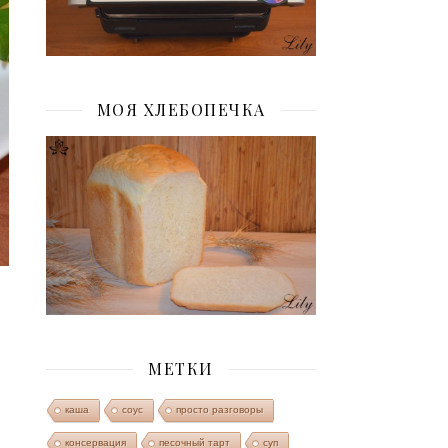
МОЯ ХЛЕБОПЕЧКА
МЕТКИ
каша
соус
просто разговоры
консервация
песочный тарт
суп