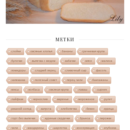
МЕТКИ
слойки
овсяные хлопья
бананы
гречневая крупа
булочки
выпечка с медом
кабачки
мясо
малина
помидоры
сладкий перец
сливочный сыр
фасоль
запеканка
полезный совет
перец чили
баклажаны
кексы
колбаса
овсяная крупа
лаваш
сырник
лайфхак
чернослив
варенье
мороженое
рулет
ржаной солод
капуста
хлебопечка
бекон
курица
торт без выпечки
куриные сердечки
брынза
пирожки
чили
мандарины
шарлотка
консервация
клубника