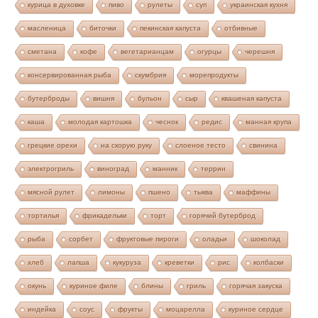
курица в духовке
пиво
рулеты
суп
украинская кухня
масленица
биточки
пекинская капуста
отбивные
сметана
кофе
вегетарианцам
огурцы
черешня
консервированная рыба
скумбрия
морепродукты
бутерброды
вишня
бульон
сыр
квашеная капуста
каша
молодая картошка
чеснок
редис
манная крупа
грецкие орехи
на скорую руку
слоеное тесто
свинина
электрогриль
виноград
манник
террин
мясной рулет
лимоны
пшено
тыква
маффины
тортилья
фрикадельки
торт
горячий бутерброд
рыба
сорбет
фруктовые пироги
оладьи
шоколад
хлеб
лапша
кукуруза
креветки
рис
колбаски
окунь
куриное филе
блины
гриль
горячая закуска
индейка
соус
фрукты
моцарелла
куриное сердце