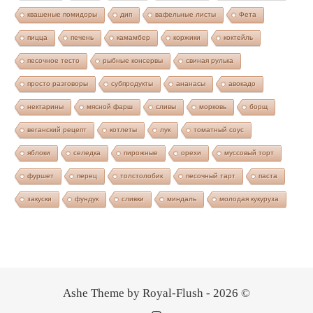
квашеные помидоры
дип
вафельные листы
Фета
пицца
печень
камамбер
коржики
коктейль
песочное тесто
рыбные консервы
свиная рулька
просто разговоры
субпродукты
ананасы
авокадо
нектарины
мясной фарш
сливы
морковь
борщ
веганский рецепт
котлеты
лук
томатный соус
яблоки
селедка
пирожные
орехи
муссовый торт
фуршет
перец
толстолобик
песочный тарт
паста
закуски
фундук
сливки
миндаль
молодая кукуруза
Ashe Theme by Royal-Flush - 2026 ©