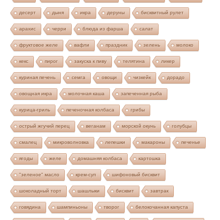
десерт
дыня
икра
деруны
бисквитный рулет
арахис
черри
блюда из фарша
салат
фруктовое желе
вафли
праздник
зелень
молоко
кекс
пирог
закуска к пиву
телятина
ликер
куриная печень
семга
овощи
чизкейк
дорадо
овощная икра
молочная каша
запеченная рыба
курица-гриль
печеночная колбаса
грибы
острый жгучий перец
веганам
морской окунь
голубцы
смалец
микроволновка
лепешки
макароны
печенье
ягоды
желе
домашняя колбаса
картошка
"зеленое" масло
крем-суп
шифоновый бисквит
шоколадный торт
шашлыки
бисквит
завтрак
говядина
шампиньоны
творог
белокочанная капуста