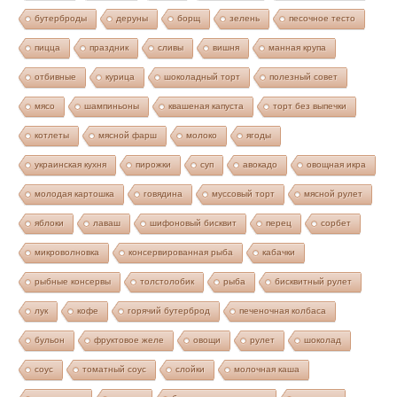
бутерброды
деруны
борщ
зелень
песочное тесто
пицца
праздник
сливы
вишня
манная крупа
отбивные
курица
шоколадный торт
полезный совет
мясо
шампиньоны
квашеная капуста
торт без выпечки
котлеты
мясной фарш
молоко
ягоды
украинская кухня
пирожки
суп
авокадо
овощная икра
молодая картошка
говядина
муссовый торт
мясной рулет
яблоки
лаваш
шифоновый бисквит
перец
сорбет
микроволновка
консервированная рыба
кабачки
рыбные консервы
толстолобик
рыба
бисквитный рулет
лук
кофе
горячий бутерброд
печеночная колбаса
бульон
фруктовое желе
овощи
рулет
шоколад
соус
томатный соус
слойки
молочная каша