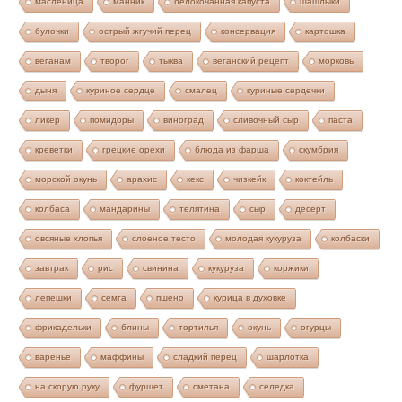
масленица
манник
белокочанная капуста
шашлыки
булочки
острый жгучий перец
консервация
картошка
веганам
творог
тыква
веганский рецепт
морковь
дыня
куриное сердце
смалец
куриные сердечки
ликер
помидоры
виноград
сливочный сыр
паста
креветки
грецкие орехи
блюда из фарша
скумбрия
морской окунь
арахис
кекс
чизкейк
коктейль
колбаса
мандарины
телятина
сыр
десерт
овсяные хлопья
слоеное тесто
молодая кукуруза
колбаски
завтрак
рис
свинина
кукуруза
коржики
лепешки
семга
пшено
курица в духовке
фрикадельки
блины
тортилья
окунь
огурцы
варенье
маффины
сладкий перец
шарлотка
на скорую руку
фуршет
сметана
селедка