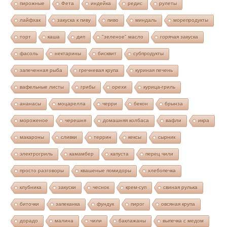
пирожные
Фета
индейка
редис
рулеты
лайфхак
закуска к пиву
пиво
миндаль
морепродукты
торт
каша
дип
"зеленое" масло
горячая закуска
фасоль
нектарины
бисквит
субпродукты
запеченная рыба
гречневая крупа
куриная печень
вафельные листы
грибы
орехи
курица-гриль
ананасы
моцарелла
черри
бекон
брынза
мороженое
черешня
домашняя колбаса
вафли
икра
макароны
сливки
террин
кексы
сырник
электрогриль
камамбер
капуста
перец чили
просто разговоры
квашеные помидоры
хлебопечка
клубника
закуски
чеснок
крем-суп
свиная рулька
биточки
запеканка
фундук
пирог
овсяная крупа
дорадо
малина
чили
баклажаны
выпечка с медом