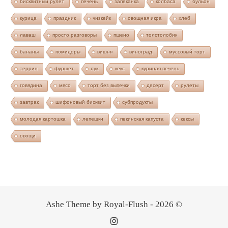
бисквитный рулет
печень
запеканка
колбаса
бульон
курица
праздник
чизкейк
овощная икра
хлеб
лаваш
просто разговоры
пшено
толстолобик
бананы
помидоры
вишня
виноград
муссовый торт
террин
фуршет
лук
кекс
куриная печень
говядина
мясо
торт без выпечки
десерт
рулеты
завтрак
шифоновый бисквит
субпродукты
молодая картошка
лепешки
пекинская капуста
кексы
овощи
Ashe Theme by Royal-Flush - 2026 ©