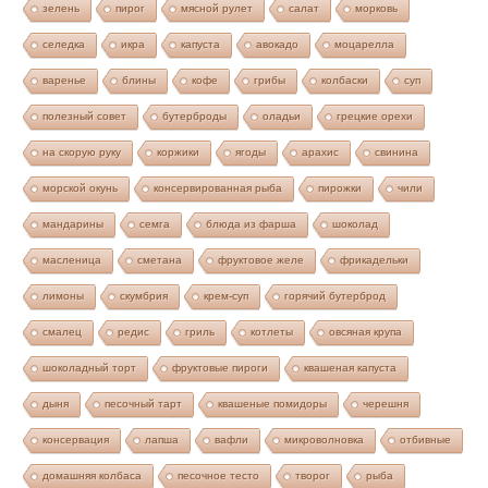
зелень
пирог
мясной рулет
салат
морковь
селедка
икра
капуста
авокадо
моцарелла
варенье
блины
кофе
грибы
колбаски
суп
полезный совет
бутерброды
оладьи
грецкие орехи
на скорую руку
коржики
ягоды
арахис
свинина
морской окунь
консервированная рыба
пирожки
чили
мандарины
семга
блюда из фарша
шоколад
масленица
сметана
фруктовое желе
фрикадельки
лимоны
скумбрия
крем-суп
горячий бутерброд
смалец
редис
гриль
котлеты
овсяная крупа
шоколадный торт
фруктовые пироги
квашеная капуста
дыня
песочный тарт
квашеные помидоры
черешня
консервация
лапша
вафли
микроволновка
отбивные
домашняя колбаса
песочное тесто
творог
рыба