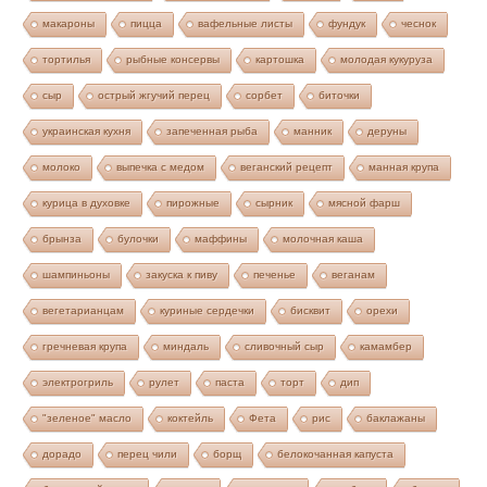
макароны
пицца
вафельные листы
фундук
чеснок
тортилья
рыбные консервы
картошка
молодая кукуруза
сыр
острый жгучий перец
сорбет
биточки
украинская кухня
запеченная рыба
манник
деруны
молоко
выпечка с медом
веганский рецепт
манная крупа
курица в духовке
пирожные
сырник
мясной фарш
брынза
булочки
маффины
молочная каша
шампиньоны
закуска к пиву
печенье
веганам
вегетарианцам
куриные сердечки
бисквит
орехи
гречневая крупа
миндаль
сливочный сыр
камамбер
электрогриль
рулет
паста
торт
дип
"зеленое" масло
коктейль
Фета
рис
баклажаны
дорадо
перец чили
борщ
белокочанная капуста