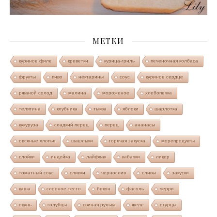
МЕТКИ
куриное филе
креветки
курица-гриль
печеночная колбаса
фрукты
пиво
нектарины
соус
куриное сердце
ржаной солод
малина
мороженое
хлебопечка
телятина
клубника
тыква
яблоки
шарлотка
кукуруза
сладкий перец
перец
ананасы
овсяные хлопья
шашлыки
горячая закуска
морепродукты
слойки
индейка
лайфхак
кабачки
ликер
томатный соус
сливки
чернослив
сливы
закуски
каша
слоеное тесто
бекон
фасоль
черри
окунь
голубцы
свиная рулька
желе
огурцы