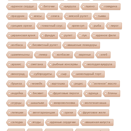
куриное сердце
биточки
кукуруза
пшено
говядина
праздник
кексы
семга
мясной рулет
тыква
грецкие орехи
томатный соус
крем-суп
рыба
пирог
украинская кухня
фундук
рулет
лук
куриное филе
колбаса
бисквитный рулет
квашеные помидоры
шампиньоны
ликер
колбаски
варенье
хлеб
арахис
сметана
рыбные консервы
молодая кукуруза
виноград
субпродукты
сыр
шоколадный торт
брынза
чизкейк
картошка
редис
"зеленое" масло
индейка
бисквит
фруктовые пироги
курица
блины
огурцы
шашлыки
микроволновка
молочная каша
лепешки
вегетарианцам
орехи
фруктовое желе
селедка
ягоды
куриные сердечки
квашеная капуста