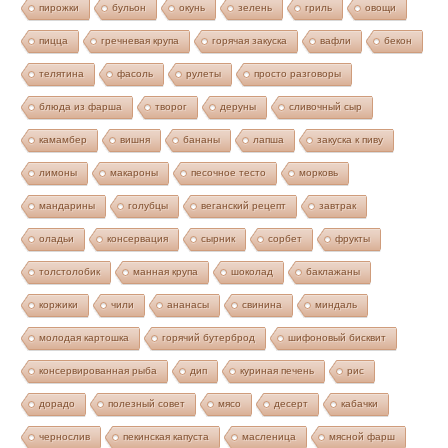
пирожки
бульон
окунь
зелень
гриль
овощи
пицца
гречневая крупа
горячая закуска
вафли
бекон
телятина
фасоль
рулеты
просто разговоры
блюда из фарша
творог
деруны
сливочный сыр
камамбер
вишня
бананы
лапша
закуска к пиву
лимоны
макароны
песочное тесто
морковь
мандарины
голубцы
веганский рецепт
завтрак
оладьи
консервация
сырник
сорбет
фрукты
толстолобик
манная крупа
шоколад
баклажаны
коржики
чили
ананасы
свинина
миндаль
молодая картошка
горячий бутерброд
шифоновый бисквит
консервированная рыба
дип
куриная печень
рис
дорадо
полезный совет
мясо
десерт
кабачки
чернослив
пекинская капуста
масленица
мясной фарш