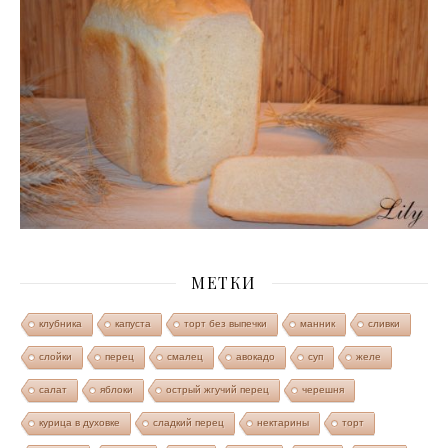
МЕТКИ
клубника
капуста
торт без выпечки
манник
сливки
слойки
перец
смалец
авокадо
суп
желе
салат
яблоки
острый жгучий перец
черешня
курица в духовке
сладкий перец
нектарины
торт