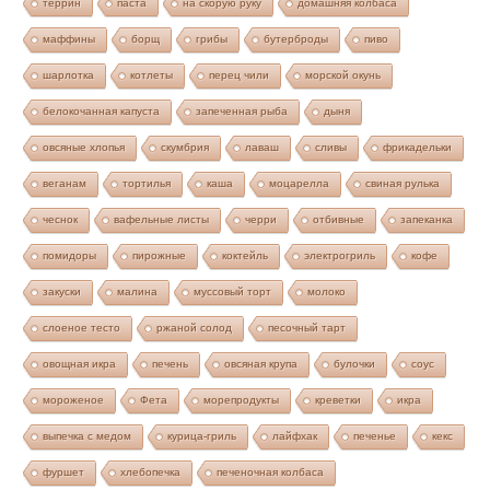
террин
паста
на скорую руку
домашняя колбаса
маффины
борщ
грибы
бутерброды
пиво
шарлотка
котлеты
перец чили
морской окунь
белокочанная капуста
запеченная рыба
дыня
овсяные хлопья
скумбрия
лаваш
сливы
фрикадельки
веганам
тортилья
каша
моцарелла
свиная рулька
чеснок
вафельные листы
черри
отбивные
запеканка
помидоры
пирожные
коктейль
электрогриль
кофе
закуски
малина
муссовый торт
молоко
слоеное тесто
ржаной солод
песочный тарт
овощная икра
печень
овсяная крупа
булочки
соус
мороженое
Фета
морепродукты
креветки
икра
выпечка с медом
курица-гриль
лайфхак
печенье
кекс
фуршет
хлебопечка
печеночная колбаса