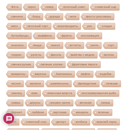
Фета
пирог
ликер
полезный совет
сливочный сыр
свинина
борщ
дорадо
чили
просто разговоры
мясо
песочный тарт
морепродукты
рис
оладьи
бутерброды
маффины
фрукты
консервация
ананасы
пицца
пшено
котлеты
гриль
торт
террин
рулеты
фасоль
выпечка с медом
молоко
свиная рулька
овсяные хлопья
фруктовые пироги
макароны
варенье
баклажаны
вафли
индейка
чеснок
малина
шампиньоны
фрикадельки
лепешки
смалец
пиво
пекинская капуста
консервированная рыба
лаваш
деруны
грецкие орехи
веганам
лапша
фуршет
лайфхак
картошка
миндаль
печенье
дип
томатный соус
десерт
колбаса
морской окунь