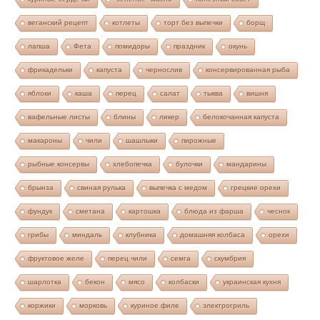
веганский рецепт
котлеты
торт без выпечки
борщ
лапша
Фета
помидоры
праздник
окунь
фрикадельки
капуста
чернослив
консервированная рыба
яблоки
каша
перец
салат
тыква
вишня
вафельные листы
блины
ликер
белокочанная капуста
макароны
чили
шашлыки
пирожные
рыбные консервы
хлебопечка
булочки
мандарины
брынза
свиная рулька
выпечка с медом
грецкие орехи
фундук
сметана
картошка
блюда из фарша
чеснок
грибы
миндаль
клубника
домашняя колбаса
орехи
фруктовое желе
перец чили
семга
скумбрия
шарлотка
бекон
мясо
колбаски
украинская кухня
коржики
морковь
куриное филе
электрогриль