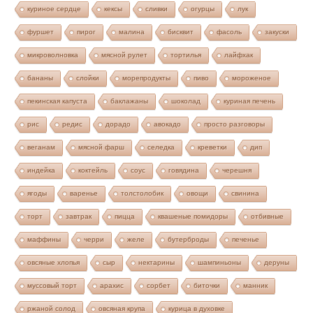
куриное сердце
кексы
сливки
огурцы
лук
фуршет
пирог
малина
бисквит
фасоль
закуски
микроволновка
мясной рулет
тортилья
лайфхак
бананы
слойки
морепродукты
пиво
мороженое
пекинская капуста
баклажаны
шоколад
куриная печень
рис
редис
дорадо
авокадо
просто разговоры
веганам
мясной фарш
селедка
креветки
дип
индейка
коктейль
соус
говядина
черешня
ягоды
варенье
толстолобик
овощи
свинина
торт
завтрак
пицца
квашеные помидоры
отбивные
маффины
черри
желе
бутерброды
печенье
овсяные хлопья
сыр
нектарины
шампиньоны
деруны
муссовый торт
арахис
сорбет
биточки
манник
ржаной солод
овсяная крупа
курица в духовке