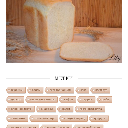
МЕТКИ
пирожки
сливы
вегетарианцам
кекс
крем-суп
десерт
квашеная капуста
вафли
террин
рыба
слоеное тесто
ананасы
рулет
гречневая крупа
запеканка
томатный соус
сладкий перец
кукуруза
куриные сердечки
"зеленое" масло
полезный совет