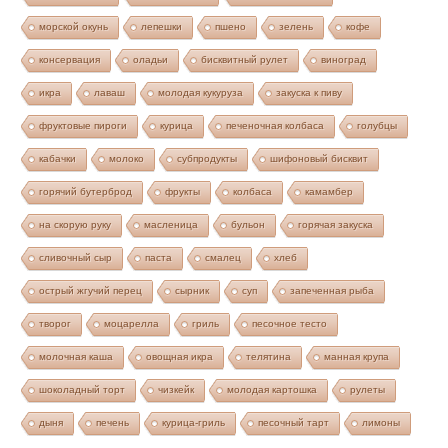
морской окунь
лепешки
пшено
зелень
кофе
консервация
оладьи
бисквитный рулет
виноград
икра
лаваш
молодая кукуруза
закуска к пиву
фруктовые пироги
курица
печеночная колбаса
голубцы
кабачки
молоко
субпродукты
шифоновый бисквит
горячий бутерброд
фрукты
колбаса
камамбер
на скорую руку
масленица
бульон
горячая закуска
сливочный сыр
паста
смалец
хлеб
острый жгучий перец
сырник
суп
запеченная рыба
творог
моцарелла
гриль
песочное тесто
молочная каша
овощная икра
телятина
манная крупа
шоколадный торт
чизкейк
молодая картошка
рулеты
дыня
печень
курица-гриль
песочный тарт
лимоны