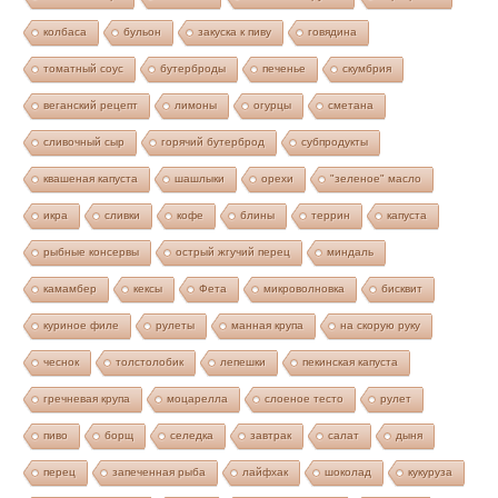
колбаса
бульон
закуска к пиву
говядина
томатный соус
бутерброды
печенье
скумбрия
веганский рецепт
лимоны
огурцы
сметана
сливочный сыр
горячий бутерброд
субпродукты
квашеная капуста
шашлыки
орехи
"зеленое" масло
икра
сливки
кофе
блины
террин
капуста
рыбные консервы
острый жгучий перец
миндаль
камамбер
кексы
Фета
микроволновка
бисквит
куриное филе
рулеты
манная крупа
на скорую руку
чеснок
толстолобик
лепешки
пекинская капуста
гречневая крупа
моцарелла
слоеное тесто
рулет
пиво
борщ
селедка
завтрак
салат
дыня
перец
запеченная рыба
лайфхак
шоколад
кукуруза