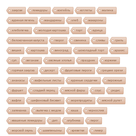
закуски
помидоры
коктейль
котлеты
малина
куриная печень
мандарины
хлеб
макароны
хлебопечка
молодая картошка
торт
курица
белокочанная капуста
творог
свинина
сливы
гриль
вишня
картошка
виноград
шоколадный торт
арахис
суп
веганам
овсяные хлопья
праздник
коржики
горячая закуска
десерт
фруктовые пироги
грецкие орехи
ананасы
вафельные листы
куриные сердечки
пирожные
фуршет
сладкий перец
мясной фарш
соус
редис
вафли
шифоновый бисквит
морепродукты
мясной рулет
запеканка
выпечка с медом
каша
чернослив
квашеные помидоры
дип
клубника
пирог
морской окунь
шампиньоны
креветки
ликер