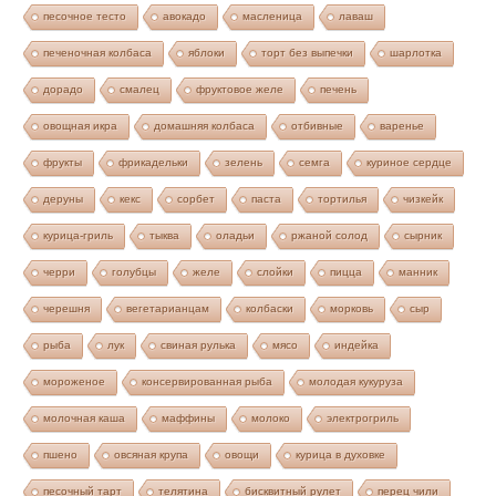
песочное тесто
авокадо
масленица
лаваш
печеночная колбаса
яблоки
торт без выпечки
шарлотка
дорадо
смалец
фруктовое желе
печень
овощная икра
домашняя колбаса
отбивные
варенье
фрукты
фрикадельки
зелень
семга
куриное сердце
деруны
кекс
сорбет
паста
тортилья
чизкейк
курица-гриль
тыква
оладьи
ржаной солод
сырник
черри
голубцы
желе
слойки
пицца
манник
черешня
вегетарианцам
колбаски
морковь
сыр
рыба
лук
свиная рулька
мясо
индейка
мороженое
консервированная рыба
молодая кукуруза
молочная каша
маффины
молоко
электрогриль
пшено
овсяная крупа
овощи
курица в духовке
песочный тарт
телятина
бисквитный рулет
перец чили