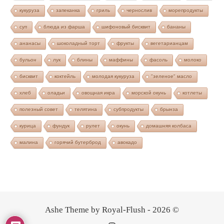
кукуруза
запеканка
гриль
чернослив
морепродукты
суп
блюда из фарша
шифоновый бисквит
бананы
ананасы
шоколадный торт
фрукты
вегетарианцам
бульон
лук
блины
маффины
фасоль
молоко
бисквит
коктейль
молодая кукуруза
"зеленое" масло
хлеб
оладьи
овощная икра
морской окунь
котлеты
полезный совет
телятина
субпродукты
брынза
курица
фундук
рулет
окунь
домашняя колбаса
малина
горячий бутерброд
авокадо
Ashe Theme by Royal-Flush - 2026 ©