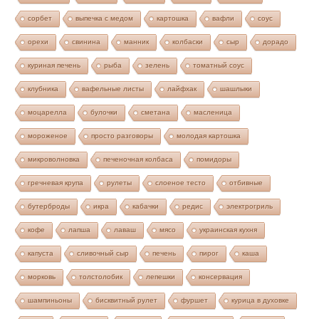
сорбет
выпечка с медом
картошка
вафли
соус
орехи
свинина
манник
колбаски
сыр
дорадо
куриная печень
рыба
зелень
томатный соус
клубника
вафельные листы
лайфхак
шашлыки
моцарелла
булочки
сметана
масленица
мороженое
просто разговоры
молодая картошка
микроволновка
печеночная колбаса
помидоры
гречневая крупа
рулеты
слоеное тесто
отбивные
бутерброды
икра
кабачки
редис
электрогриль
кофе
лапша
лаваш
мясо
украинская кухня
капуста
сливочный сыр
печень
пирог
каша
морковь
толстолобик
лепешки
консервация
шампиньоны
бисквитный рулет
фуршет
курица в духовке