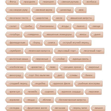
Фета
праздник
черешня
свиная рулька
колбаса
на скорую руку
овсяная крупа
шоколад
кекс
песочное тесто
шарлотка
желе
квашеная капуста
салат
грибы
баклажаны
ягоды
пшено
овощи
голубцы
говядина
квашеные помидоры
кексы
дыня
фрикадельки
борщ
семга
острый жгучий перец
скумбрия
пекинская капуста
муссовый торт
песочный тарт
молочная каша
пирожные
слойки
курица-гриль
хлебопечка
креветки
пиво
грецкие орехи
варенье
виноград
торт без выпечки
дип
сливы
бекон
сладкий перец
индейка
куриное филе
рыбные консервы
крем-суп
чизкейк
сырник
куриное сердце
пирожки
коржики
пицца
яблоки
белокочанная капуста
селедка
фруктовое желе
веганам
перец чили
вишня