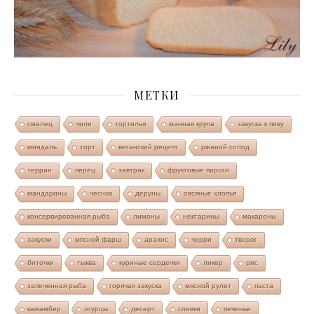
МЕТКИ
смалец
чили
тортилья
манная крупа
закуска к пиву
миндаль
торт
веганский рецепт
ржаной солод
террин
перец
завтрак
фруктовые пироги
мандарины
чеснок
деруны
овсяные хлопья
консервированная рыба
лимоны
нектарины
макароны
закуски
мясной фарш
арахис
черри
творог
биточки
тыква
куриные сердечки
ликер
рис
запеченная рыба
горячая закуска
мясной рулет
паста
камамбер
огурцы
десерт
сливки
печенье