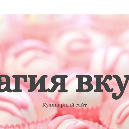
агия вку
Кулинарный сайт