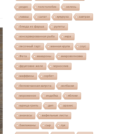
редис
толстолобик
зелень
лаваш
салат
кукуруза
завтрак
блюда из фарша
рулеты
консервированная рыба
икра
песочный тарт
манная крупа
соус
Фета
макароны
микроволновка
фруктовое желе
чернослив
маффины
сорбет
белокочанная капуста
колбаски
мороженое
индейка
яблоки
курица-гриль
дип
арахис
ананасы
вафельные листы
баклажаны
сыр
лук