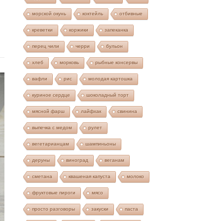
морской окунь
коктейль
отбивные
креветки
коржики
запеканка
перец чили
черри
бульон
хлеб
морковь
рыбные консервы
вафли
рис
молодая картошка
куриное сердце
шоколадный торт
мясной фарш
лайфхак
свинина
выпечка с медом
рулет
вегетарианцам
шампиньоны
деруны
виноград
веганам
сметана
квашеная капуста
молоко
фруктовые пироги
мясо
просто разговоры
закуски
паста