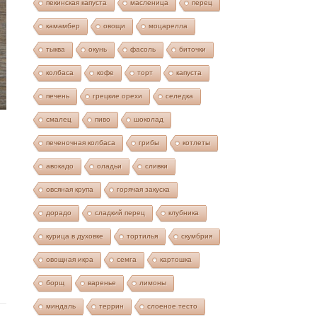
пекинская капуста
масленица
перец
камамбер
овощи
моцарелла
тыква
окунь
фасоль
биточки
колбаса
кофе
торт
капуста
печень
грецкие орехи
селедка
смалец
пиво
шоколад
печеночная колбаса
грибы
котлеты
авокадо
оладьи
сливки
овсяная крупа
горячая закуска
дорадо
сладкий перец
клубника
курица в духовке
тортилья
скумбрия
овощная икра
семга
картошка
борщ
варенье
лимоны
миндаль
террин
слоеное тесто