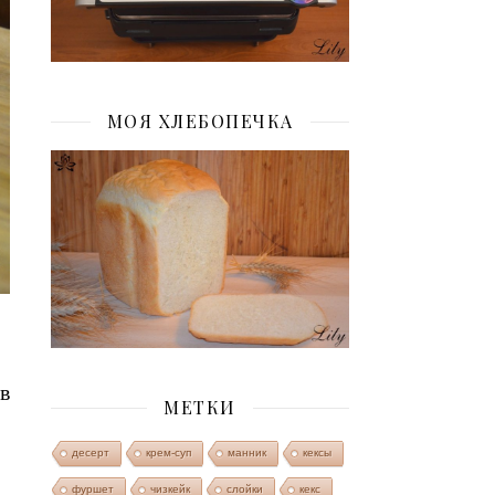
МОЯ ХЛЕБОПЕЧКА
в
МЕТКИ
десерт
крем-суп
манник
кексы
фуршет
чизкейк
слойки
кекс