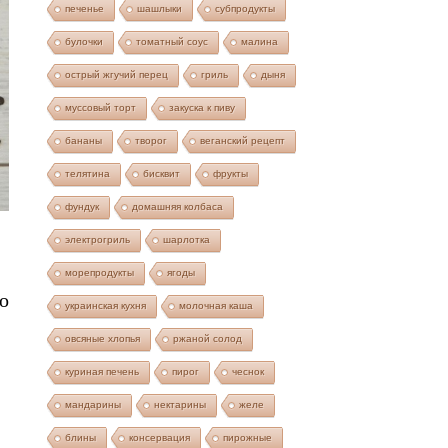
печенье
шашлыки
субпродукты
булочки
томатный соус
малина
острый жгучий перец
гриль
дыня
муссовый торт
закуска к пиву
бананы
творог
веганский рецепт
телятина
бисквит
фрукты
фундук
домашняя колбаса
электрогриль
шарлотка
морепродукты
ягоды
о
украинская кухня
молочная каша
овсяные хлопья
ржаной солод
куриная печень
пирог
чеснок
мандарины
нектарины
желе
блины
консервация
пирожные