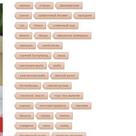
курица
огурцы
фрикадельки
орехи
шифоновый бисквит
праздник
суп
бекон
сливочный сыр
вишня
пицца
квашеные помидоры
черешня
хлебопечка
горячий бутерброд
каша
гречневая крупа
рыба
запеченная рыба
мясной рулет
бутерброды
свиная рулька
"зеленое" масло
торт без выпечки
сырник
молодая кукуруза
пирожки
брынза
лапша
пшено
говядина
чили
ликер
бисквитный рулет
куриные сердечки