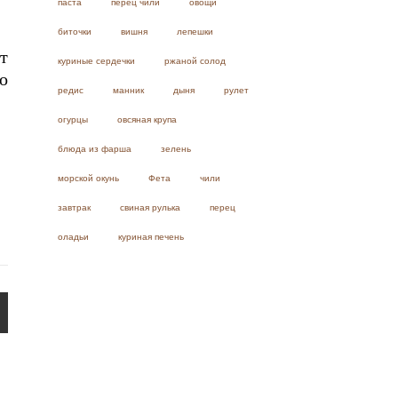
паста
перец чили
овощи
биточки
вишня
лепешки
т
куриные сердечки
ржаной солод
о
редис
манник
дыня
рулет
огурцы
овсяная крупа
блюда из фарша
зелень
морской окунь
Фета
чили
завтрак
свиная рулька
перец
оладьи
куриная печень