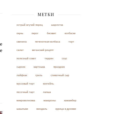
МЕТКИ
острый жгучий перец
шарлотка
окунь
пирог
бисквит
колбаски
свинина
печеночная колбаса
торт
е
е
салат
веганский рецепт
полезный совет
террин
соус
сырник
картошка
праздник
лайфхак
гриль
сливочный сыр
муссовый торт
коктейль
песочный тарт
лапша
микроволновка
макароны
камамбер
шашлыки
миндаль
курица в духовке