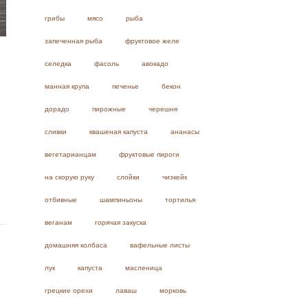
грибы
мясо
рыба
запеченная рыба
фруктовое желе
селедка
фасоль
авокадо
манная крупа
печенье
бекон
дорадо
пирожные
черешня
сливки
квашеная капуста
ананасы
вегетарианцам
фруктовые пироги
на скорую руку
слойки
чизкейк
отбивные
шампиньоны
тортилья
веганам
горячая закуска
домашняя колбаса
вафельные листы
лук
капуста
масленица
грецкие орехи
лаваш
морковь