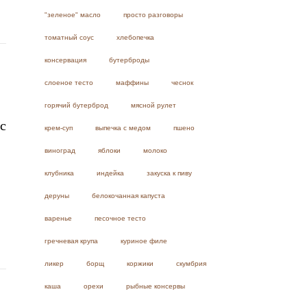
"зеленое" масло
просто разговоры
томатный соус
хлебопечка
консервация
бутерброды
слоеное тесто
маффины
чеснок
горячий бутерброд
мясной рулет
с
крем-суп
выпечка с медом
пшено
виноград
яблоки
молоко
клубника
индейка
закуска к пиву
деруны
белокочанная капуста
варенье
песочное тесто
гречневая крупа
куриное филе
ликер
борщ
коржики
скумбрия
каша
орехи
рыбные консервы