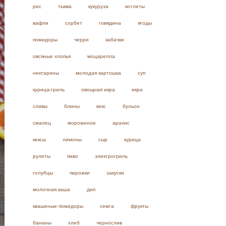
рис
тыква
кукуруза
котлеты
вафли
сорбет
говядина
ягоды
помидоры
черри
кабачки
овсяные хлопья
моцарелла
нектарины
молодая картошка
суп
курица-гриль
овощная икра
икра
сливы
блины
кекс
бульон
смалец
мороженое
арахис
кексы
лимоны
сыр
курица
рулеты
пиво
электрогриль
голубцы
пирожки
закуски
молочная каша
дип
квашеные помидоры
семга
фрукты
бананы
хлеб
чернослив