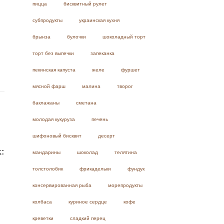
пицца
бисквитный рулет
субпродукты
украинская кухня
брынза
булочки
шоколадный торт
торт без выпечки
запеканка
пекинская капуста
желе
фуршет
мясной фарш
малина
творог
баклажаны
сметана
молодая кукуруза
печень
шифоновый бисквит
десерт
:
мандарины
шоколад
телятина
толстолобик
фрикадельки
фундук
консервированная рыба
морепродукты
колбаса
куриное сердце
кофе
креветки
сладкий перец