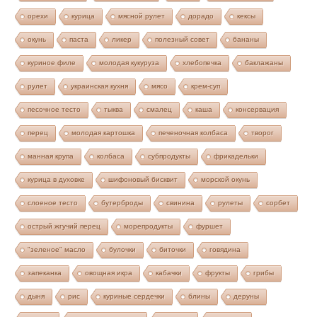
орехи
курица
мясной рулет
дорадо
кексы
окунь
паста
ликер
полезный совет
бананы
куриное филе
молодая кукуруза
хлебопечка
баклажаны
рулет
украинская кухня
мясо
крем-суп
песочное тесто
тыква
смалец
каша
консервация
перец
молодая картошка
печеночная колбаса
творог
манная крупа
колбаса
субпродукты
фрикадельки
курица в духовке
шифоновый бисквит
морской окунь
слоеное тесто
бутерброды
свинина
рулеты
сорбет
острый жгучий перец
морепродукты
фуршет
"зеленое" масло
булочки
биточки
говядина
запеканка
овощная икра
кабачки
фрукты
грибы
дыня
рис
куриные сердечки
блины
деруны