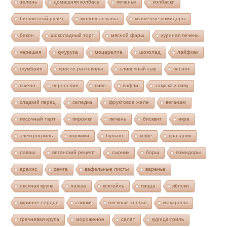
зелень
домашняя колбаса
печенье
колбаски
бисквитный рулет
молочная каша
квашеные помидоры
бекон
шоколадный торт
мясной фарш
куриная печень
черешня
кукуруза
моцарелла
шоколад
лайфхак
скумбрия
просто разговоры
сливочный сыр
чеснок
пшено
чернослив
пиво
вафли
закуска к пиву
сладкий перец
селедка
фруктовое желе
веганам
песочный тарт
пирожки
печень
бисквит
икра
электрогриль
коржики
бульон
кофе
праздник
лаваш
веганский рецепт
сырник
борщ
помидоры
арахис
семга
вафельные листы
варенье
овсяная крупа
лапша
коктейль
пицца
яблоки
куриное сердце
сливки
овсяные хлопья
макароны
гречневая крупа
мороженое
салат
курица-гриль