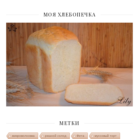
МОЯ ХЛЕБОПЕЧКА
МЕТКИ
микроволновка
ржаной солод
Фета
муссовый торт