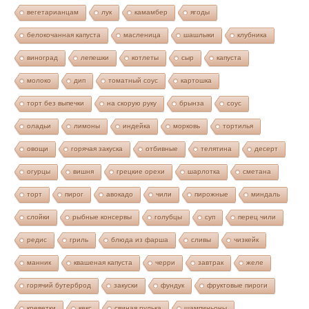
вегетарианцам
лук
камамбер
ягоды
белокочанная капуста
масленица
шашлыки
клубника
виноград
лепешки
котлеты
сыр
капуста
молоко
дип
томатный соус
картошка
торт без выпечки
на скорую руку
брынза
соус
оладьи
лимоны
индейка
морковь
тортилья
овощи
горячая закуска
отбивные
телятина
десерт
огурцы
вишня
грецкие орехи
шарлотка
сметана
торт
пирог
авокадо
чили
пирожные
миндаль
слойки
рыбные консервы
голубцы
суп
перец чили
редис
гриль
блюда из фарша
сливы
чизкейк
манник
квашеная капуста
черри
завтрак
желе
горячий бутерброд
закуски
фундук
фруктовые пироги
креветки
кекс
свиная рулька
шампиньоны