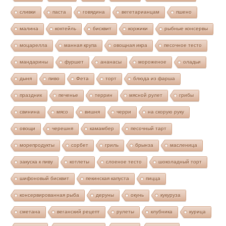
сливки
паста
говядина
вегетарианцам
пшено
малина
коктейль
бисквит
коржики
рыбные консервы
моцарелла
манная крупа
овощная икра
песочное тесто
мандарины
фуршет
ананасы
мороженое
оладьи
дыня
пиво
Фета
торт
блюда из фарша
праздник
печенье
террин
мясной рулет
грибы
свинина
мясо
вишня
черри
на скорую руку
овощи
черешня
камамбер
песочный тарт
морепродукты
сорбет
гриль
брынза
масленица
закуска к пиву
котлеты
слоеное тесто
шоколадный торт
шифоновый бисквит
пекинская капуста
пицца
консервированная рыба
деруны
окунь
кукуруза
сметана
веганский рецепт
рулеты
клубника
курица