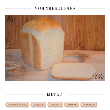
МОЯ ХЛЕБОПЕЧКА
МЕТКИ
ржаной солод
капуста
молоко
печень
селедка