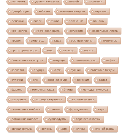
шашлыки
украинская кухня
чизкейк
телятина
бутерброды
кабачки
квашеная капуста
варенье
лепешки
пирог
тыква
запеканка
бананы
чернослив
гречневая крупа
скумбрия
вафельные листы
творог
виноград
каша
овсяные хлопья
пирожные
просто разговоры
кекс
авокадо
чеснок
белокочанная капуста
голубцы
сливочный сыр
вафли
креветки
огурцы
кофе
бульон
выпечка с медом
булочки
рис
овсяная крупа
веганам
салат
фасоль
молочная каша
блины
молодая кукуруза
макароны
молодая картошка
куриная печень
печеночная колбаса
лаваш
фрикадельки
икра
домашняя колбаса
субпродукты
торт без выпечки
свиная рулька
зелень
дип
сливы
мясной фарш