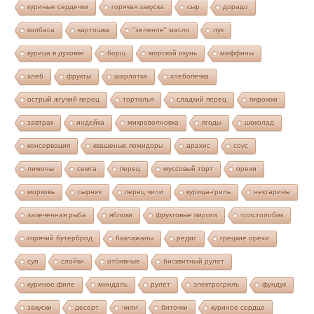
куриные сердечки
горячая закуска
сыр
дорадо
колбаса
картошка
"зеленое" масло
лук
курица в духовке
борщ
морской окунь
маффины
хлеб
фрукты
шарлотка
хлебопечка
острый жгучий перец
тортилья
сладкий перец
пирожки
завтрак
индейка
микроволновка
ягоды
шоколад
консервация
квашеные помидоры
арахис
соус
лимоны
семга
перец
муссовый торт
орехи
морковь
сырник
перец чили
курица-гриль
нектарины
запеченная рыба
яблоки
фруктовые пироги
толстолобик
горячий бутерброд
баклажаны
редис
грецкие орехи
суп
слойки
отбивные
бисквитный рулет
куриное филе
миндаль
рулет
электрогриль
фундук
закуски
десерт
чили
биточки
куриное сердце