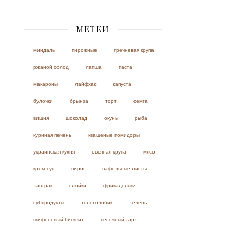
МЕТКИ
миндаль
пирожные
гречневая крупа
ржаной солод
лапша
паста
макароны
лайфхак
капуста
булочки
брынза
торт
семга
вишня
шоколад
окунь
рыба
куриная печень
квашеные помидоры
украинская кухня
овсяная крупа
мясо
крем-суп
пирог
вафельные листы
завтрак
слойки
фрикадельки
субпродукты
толстолобик
зелень
шифоновый бисквит
песочный тарт