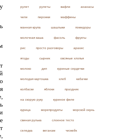
у
рулет
рулеты
вафли
ананасы
чили
пирожки
маффины
ь
манная крупа
шашлыки
помидоры
молочная каша
фасоль
фрукты
м
рис
просто разговоры
арахис
ягоды
сырник
овсяные хлопья
т
молоко
дип
куриные сердечки
й
молодая картошка
хлеб
кабачки
о
я
колбаски
яблоки
праздник
,
на скорую руку
куриное филе
ь
курица
морепродукты
морской окунь
и
е
свиная рулька
слоеное тесто
т
селедка
веганам
чизкейк
,