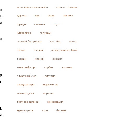
консервированная рыба
курица в духовке
и
ь
деруны
лук
борщ
бананы
и
фундук
свинина
соус
хлебопечка
голубцы
и
горячий бутерброд
коктейль
кексы
овощи
оладьи
печеночная колбаса
террин
манник
фуршет
томатный соус
сорбет
котлеты
в
сливочный сыр
сметана
е
овощная икра
мороженое
мясной рулет
морковь
торт без выпечки
консервация
,
курица-гриль
икра
бисквит
а