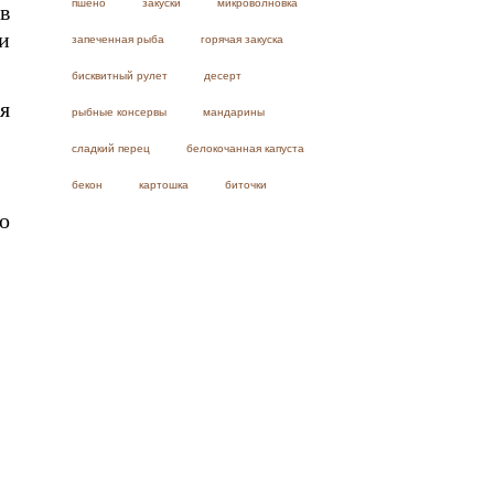
пшено
закуски
микроволновка
в
и
запеченная рыба
горячая закуска
бисквитный рулет
десерт
я
рыбные консервы
мандарины
сладкий перец
белокочанная капуста
бекон
картошка
биточки
о