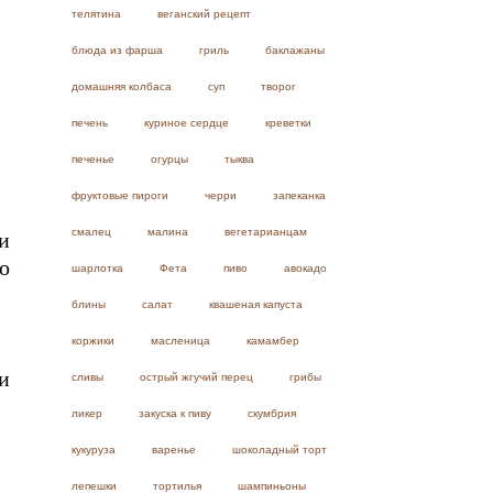
телятина
веганский рецепт
блюда из фарша
гриль
баклажаны
домашняя колбаса
суп
творог
печень
куриное сердце
креветки
печенье
огурцы
тыква
фруктовые пироги
черри
запеканка
смалец
малина
вегетарианцам
и
о
шарлотка
Фета
пиво
авокадо
блины
салат
квашеная капуста
коржики
масленица
камамбер
и
сливы
острый жгучий перец
грибы
ликер
закуска к пиву
скумбрия
кукуруза
варенье
шоколадный торт
лепешки
тортилья
шампиньоны