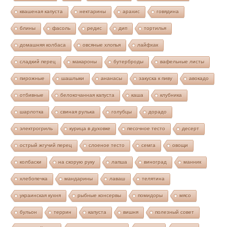
квашеная капуста
нектарины
арахис
говядина
блины
фасоль
редис
дип
тортилья
домашняя колбаса
овсяные хлопья
лайфхак
сладкий перец
макароны
бутерброды
вафельные листы
пирожные
шашлыки
ананасы
закуска к пиву
авокадо
отбивные
белокочанная капуста
каша
клубника
шарлотка
свиная рулька
голубцы
дорадо
электрогриль
курица в духовке
песочное тесто
десерт
острый жгучий перец
слоеное тесто
семга
овощи
колбаски
на скорую руку
лапша
виноград
манник
хлебопечка
мандарины
лаваш
телятина
украинская кухня
рыбные консервы
помидоры
мясо
бульон
террин
капуста
вишня
полезный совет