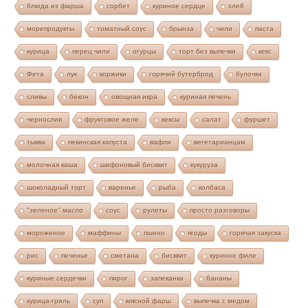
блюда из фарша
сорбет
куриное сердце
хлеб
морепродукты
томатный соус
брынза
чили
паста
курица
перец чили
огурцы
торт без выпечки
кекс
Фета
лук
коржики
горячий бутерброд
булочки
сливы
бекон
овощная икра
куриная печень
чернослив
фруктовое желе
кексы
салат
фуршет
тыква
пекинская капуста
вафли
вегетарианцам
молочная каша
шифоновый бисквит
кукуруза
шоколадный торт
варенье
рыба
колбаса
"зеленое" масло
соус
рулеты
просто разговоры
мороженое
маффины
пшено
ягоды
горячая закуска
рис
печенье
сметана
бисквит
куриное филе
куриные сердечки
пирог
запеканка
бананы
курица-гриль
суп
мясной фарш
выпечка с медом