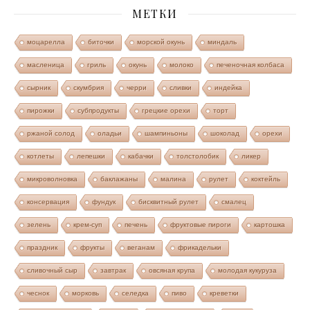
МЕТКИ
моцарелла
биточки
морской окунь
миндаль
масленица
гриль
окунь
молоко
печеночная колбаса
сырник
скумбрия
черри
сливки
индейка
пирожки
субпродукты
грецкие орехи
торт
ржаной солод
оладьи
шампиньоны
шоколад
орехи
котлеты
лепешки
кабачки
толстолобик
ликер
микроволновка
баклажаны
малина
рулет
коктейль
консервация
фундук
бисквитный рулет
смалец
зелень
крем-суп
печень
фруктовые пироги
картошка
праздник
фрукты
веганам
фрикадельки
сливочный сыр
завтрак
овсяная крупа
молодая кукуруза
чеснок
морковь
селедка
пиво
креветки