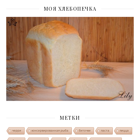
МОЯ ХЛЕБОПЕЧКА
МЕТКИ
черри
консервированная рыба
биточки
паста
пицца