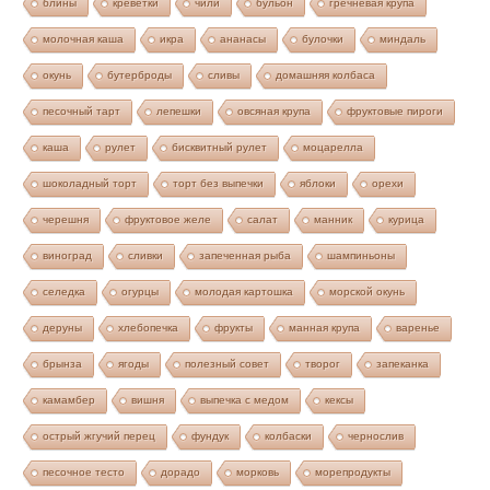
блины
креветки
чили
бульон
гречневая крупа
молочная каша
икра
ананасы
булочки
миндаль
окунь
бутерброды
сливы
домашняя колбаса
песочный тарт
лепешки
овсяная крупа
фруктовые пироги
каша
рулет
бисквитный рулет
моцарелла
шоколадный торт
торт без выпечки
яблоки
орехи
черешня
фруктовое желе
салат
манник
курица
виноград
сливки
запеченная рыба
шампиньоны
селедка
огурцы
молодая картошка
морской окунь
деруны
хлебопечка
фрукты
манная крупа
варенье
брынза
ягоды
полезный совет
творог
запеканка
камамбер
вишня
выпечка с медом
кексы
острый жгучий перец
фундук
колбаски
чернослив
песочное тесто
дорадо
морковь
морепродукты