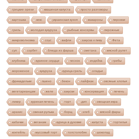
грецкие орехи
квашеная капуста
просто разговоры
картошка
кекс
украинская кухня
макароны
пирожки
гриль
молодая кукуруза
рыбные консервы
пирожные
микроволновка
соус
вафли
закуска к пиву
Фета
суп
сорбет
блюда из фарша
сметана
мясной рулет
клубника
куриное сердце
чеснок
индейка
грибы
мороженое
кукуруза
курица-гриль
оладьи
фрикадельки
пшено
бекон
лайфхак
овсяные хлопья
вегетарианцам
желе
закуски
консервация
печень
ликер
куриная печень
торт
дип
овощная икра
арахис
свиная рулька
борщ
хлеб
мясной фарш
кабачки
веганам
курица в духовке
капуста
тортилья
коктейль
муссовый торт
толстолобик
шоколад