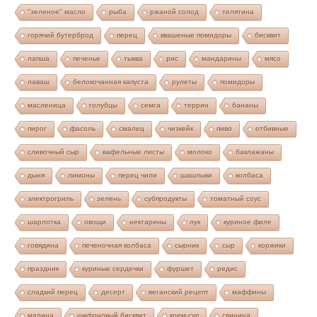
"зеленое" масло
рыба
ржаной солод
телятина
горячий бутерброд
перец
квашеные помидоры
бисквит
лапша
печенье
тыква
рис
мандарины
мясо
лаваш
белокочанная капуста
рулеты
помидоры
масленица
голубцы
семга
террин
бананы
пирог
фасоль
смалец
чизкейк
пиво
отбивные
сливочный сыр
вафельные листы
молоко
баклажаны
дыня
лимоны
перец чили
шашлыки
колбаса
электрогриль
зелень
субпродукты
томатный соус
шарлотка
овощи
нектарины
лук
куриное филе
говядина
печеночная колбаса
сырник
сыр
коржики
праздник
куриные сердечки
фуршет
редис
сладкий перец
десерт
веганский рецепт
маффины
малина
шифоновый бисквит
крем-суп
свинина