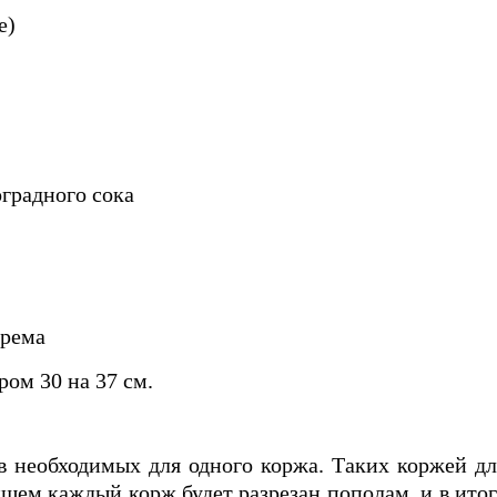
е)
оградного сока
крема
ом 30 на 37 см.
в необходимых для одного коржа. Таких коржей дл
йшем каждый корж будет разрезан пополам, и в итог