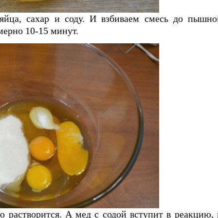
яйца, сахар и соду. И взбиваем смесь до пышно
мерно 10-15 минут.
ю растворится. А мед с содой вступит в реакцию, 