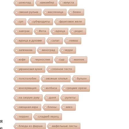
шоколад
камамбер
капуста
свиная рулька
масленица
бекон
суп
субпродукты
фруктовое желе
завтрак
Фета
курица
редис
курица в духовке
салат
лаваш
запеканка
виноград
черри
кофе
чернослив
сыр
манник
украинская кухня
слоеное тесто
толстолобик
овсяные хлопья
бульон
консервация
колбаса
грецкие орехи
на скорую руку
дыня
рулеты
овощная икра
блины
мясо
террин
сладкий перец
я
блюда из фарша
вафельные листы
е