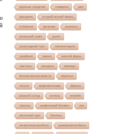
куриные сердечки
говядина
дип
о
праздник
острый жгучий перец
й
отбивные
веганам
ананасы
полезный совет
рулет
шоколадный торт
овсяная крупа
скумбрия
пшено
мясной фарш
сметана
миндаль
авокадо
белокочанная капуста
варенье
чеснок
микроволновка
фрукты
ржаной солод
зелень
чизкейк
смалец
шифоновый бисквит
лук
песочный тарт
бананы
печеночная колбаса
домашняя колбаса