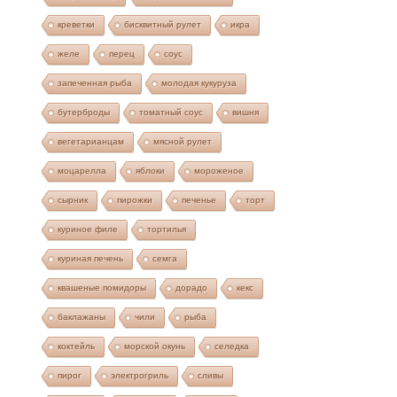
креветки
бисквитный рулет
икра
желе
перец
соус
запеченная рыба
молодая кукуруза
бутерброды
томатный соус
вишня
вегетарианцам
мясной рулет
моцарелла
яблоки
мороженое
сырник
пирожки
печенье
торт
куриное филе
тортилья
куриная печень
семга
квашеные помидоры
дорадо
кекс
баклажаны
чили
рыба
коктейль
морской окунь
селедка
пирог
электрогриль
сливы