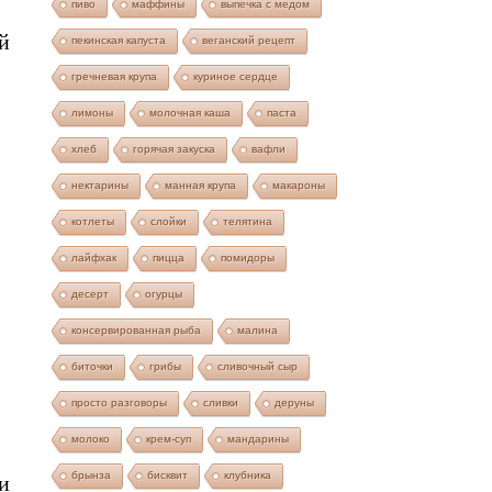
пиво
маффины
выпечка с медом
й
пекинская капуста
веганский рецепт
гречневая крупа
куриное сердце
лимоны
молочная каша
паста
хлеб
горячая закуска
вафли
нектарины
манная крупа
макароны
котлеты
слойки
телятина
лайфхак
пицца
помидоры
десерт
огурцы
консервированная рыба
малина
биточки
грибы
сливочный сыр
просто разговоры
сливки
деруны
молоко
крем-суп
мандарины
брынза
бисквит
клубника
и