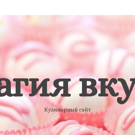
агия вку
Кулинарный сайт