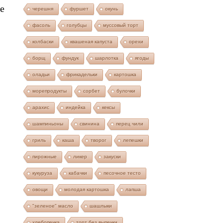
е
черешня
фуршет
окунь
фасоль
голубцы
муссовый торт
колбаски
квашеная капуста
орехи
борщ
фундук
шарлотка
ягоды
оладьи
фрикадельки
картошка
морепродукты
сорбет
булочки
арахис
индейка
кексы
шампиньоны
свинина
перец чили
гриль
каша
творог
лепешки
пирожные
ликер
закуски
кукуруза
кабачки
песочное тесто
овощи
молодая картошка
лапша
"зеленое" масло
шашлыки
хлебопечка
торт без выпечки