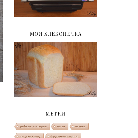
МОЯ ХЛЕБОПЕЧКА
МЕТКИ
рыбные консервы
тыква
печень
закуска к пиву
фруктовые пироги