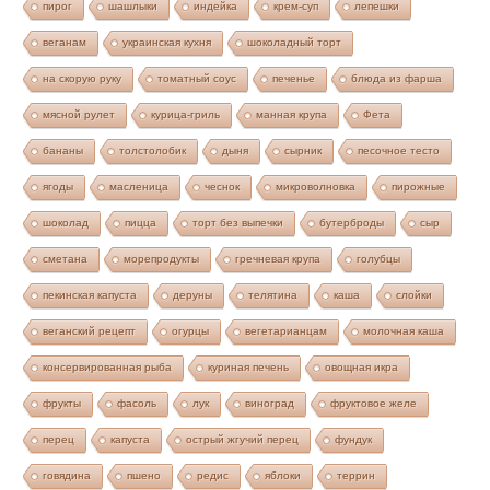
пирог
шашлыки
индейка
крем-суп
лепешки
веганам
украинская кухня
шоколадный торт
на скорую руку
томатный соус
печенье
блюда из фарша
мясной рулет
курица-гриль
манная крупа
Фета
бананы
толстолобик
дыня
сырник
песочное тесто
ягоды
масленица
чеснок
микроволновка
пирожные
шоколад
пицца
торт без выпечки
бутерброды
сыр
сметана
морепродукты
гречневая крупа
голубцы
пекинская капуста
деруны
телятина
каша
слойки
веганский рецепт
огурцы
вегетарианцам
молочная каша
консервированная рыба
куриная печень
овощная икра
фрукты
фасоль
лук
виноград
фруктовое желе
перец
капуста
острый жгучий перец
фундук
говядина
пшено
редис
яблоки
террин