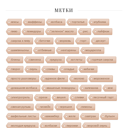
МЕТКИ
кексы
маффины
колбаса
тортилья
клубника
пиво
помидоры
"зеленое" масло
рис
лайфхак
закуска к пиву
биточки
морковь
торт
десерт
шампиньоны
отбивные
нектарины
моцарелла
блины
свинина
кукуруза
котлеты
горячая закуска
творог
окунь
сливы
оладьи
кабачки
просто разговоры
куриное филе
молоко
мороженое
домашняя колбаса
квашеные помидоры
запеканка
кекс
электрогриль
орехи
вишня
сливки
песочный тарт
свиная рулька
чизкейк
черешня
лимоны
вафельные листы
камамбер
желе
завтрак
бульон
молодая кукуруза
колбаски
пирожки
морской окунь