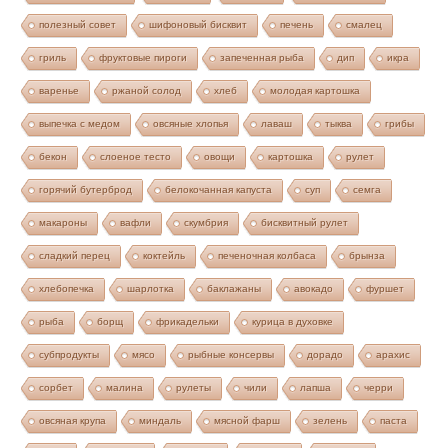
полезный совет
шифоновый бисквит
печень
смалец
гриль
фруктовые пироги
запеченная рыба
дип
икра
варенье
ржаной солод
хлеб
молодая картошка
выпечка с медом
овсяные хлопья
лаваш
тыква
грибы
бекон
слоеное тесто
овощи
картошка
рулет
горячий бутерброд
белокочанная капуста
суп
семга
макароны
вафли
скумбрия
бисквитный рулет
сладкий перец
коктейль
печеночная колбаса
брынза
хлебопечка
шарлотка
баклажаны
авокадо
фуршет
рыба
борщ
фрикадельки
курица в духовке
субпродукты
мясо
рыбные консервы
дорадо
арахис
сорбет
малина
рулеты
чили
лапша
черри
овсяная крупа
миндаль
мясной фарш
зелень
паста