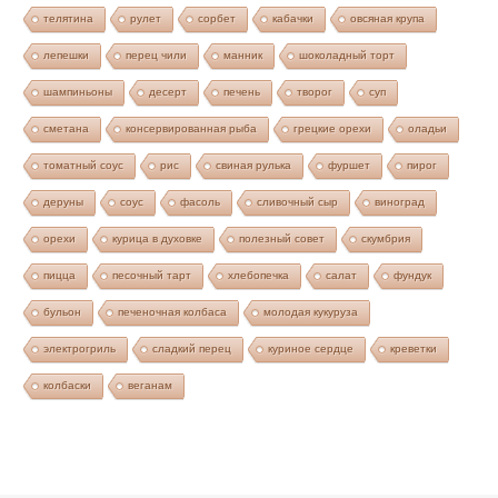
телятина
рулет
сорбет
кабачки
овсяная крупа
лепешки
перец чили
манник
шоколадный торт
шампиньоны
десерт
печень
творог
суп
сметана
консервированная рыба
грецкие орехи
оладьи
томатный соус
рис
свиная рулька
фуршет
пирог
деруны
соус
фасоль
сливочный сыр
виноград
орехи
курица в духовке
полезный совет
скумбрия
пицца
песочный тарт
хлебопечка
салат
фундук
бульон
печеночная колбаса
молодая кукуруза
электрогриль
сладкий перец
куриное сердце
креветки
колбаски
веганам