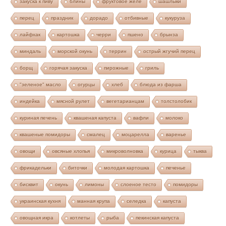
закуска к пиву
блины
фруктовое желе
шашлыки
перец
праздник
дорадо
отбивные
кукуруза
лайфхак
картошка
черри
пшено
брынза
миндаль
морской окунь
террин
острый жгучий перец
борщ
горячая закуска
пирожные
гриль
"зеленое" масло
огурцы
хлеб
блюда из фарша
индейка
мясной рулет
вегетарианцам
толстолобик
куриная печень
квашеная капуста
вафли
молоко
квашеные помидоры
смалец
моцарелла
варенье
овощи
овсяные хлопья
микроволновка
курица
тыква
фрикадельки
биточки
молодая картошка
печенье
бисквит
окунь
лимоны
слоеное тесто
помидоры
украинская кухня
манная крупа
селедка
капуста
овощная икра
котлеты
рыба
пекинская капуста