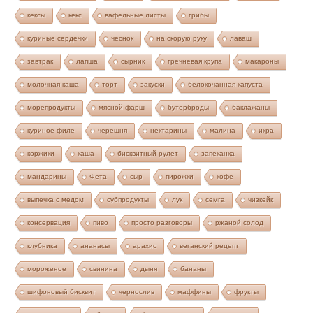
кексы
кекс
вафельные листы
грибы
куриные сердечки
чеснок
на скорую руку
лаваш
завтрак
лапша
сырник
гречневая крупа
макароны
молочная каша
торт
закуски
белокочанная капуста
морепродукты
мясной фарш
бутерброды
баклажаны
куриное филе
черешня
нектарины
малина
икра
коржики
каша
бисквитный рулет
запеканка
мандарины
Фета
сыр
пирожки
кофе
выпечка с медом
субпродукты
лук
семга
чизкейк
консервация
пиво
просто разговоры
ржаной солод
клубника
ананасы
арахис
веганский рецепт
мороженое
свинина
дыня
бананы
шифоновый бисквит
чернослив
маффины
фрукты