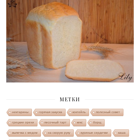
МЕТКИ
нектарины
горячая закуска
коктейль
полезный совет
грецкие орехи
песочный тарт
кекс
борщ
выпечка с медом
на скорую руку
куриные сердечки
каша