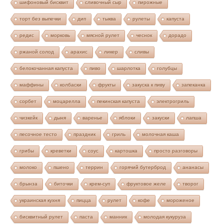
шифоновый бисквит
сливочный сыр
пирожные
торт без выпечки
дип
тыква
рулеты
капуста
редис
морковь
мясной рулет
чеснок
дорадо
ржаной солод
арахис
ликер
сливы
белокочанная капуста
пиво
шарлотка
голубцы
маффины
колбаски
фрукты
закуска к пиву
запеканка
сорбет
моцарелла
пекинская капуста
электрогриль
чизкейк
дыня
варенье
яблоки
закуски
лапша
песочное тесто
праздник
гриль
молочная каша
грибы
креветки
соус
картошка
просто разговоры
молоко
пшено
террин
горячий бутерброд
ананасы
брынза
биточки
крем-суп
фруктовое желе
творог
украинская кухня
пицца
рулет
кофе
мороженое
бисквитный рулет
паста
манник
молодая кукуруза