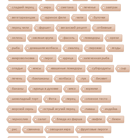
сладкий перец
икра
сметана
печенье
завтрак
вегетарианцам
куриное филе
чили
булочки
перец чили
фуршет
веганский рецепт
отбивные
зелень
овсяная крупа
фасоль
помидоры
орехи
рыба
домашняя колбаса
смалец
пирожки
ягоды
микроволновка
пирог
курица
запеченная рыба
оладьи
кексы
квашеные помидоры
субпродукты
сыр
печень
баклажаны
колбаса
лук
бисквит
бананы
курица в духовке
мясо
коржики
шоколадный торт
Фета
перец
слоеное тесто
морской окунь
острый жгучий перец
лаваш
индейка
чернослив
салат
блюда из фарша
вафли
бекон
рис
свинина
овощная икра
фруктовые пироги