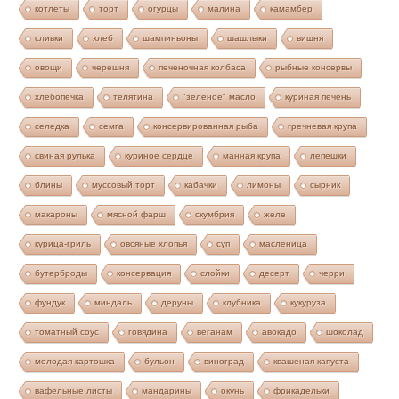
котлеты
торт
огурцы
малина
камамбер
сливки
хлеб
шампиньоны
шашлыки
вишня
овощи
черешня
печеночная колбаса
рыбные консервы
хлебопечка
телятина
"зеленое" масло
куриная печень
селедка
семга
консервированная рыба
гречневая крупа
свиная рулька
куриное сердце
манная крупа
лепешки
блины
муссовый торт
кабачки
лимоны
сырник
макароны
мясной фарш
скумбрия
желе
курица-гриль
овсяные хлопья
суп
масленица
бутерброды
консервация
слойки
десерт
черри
фундук
миндаль
деруны
клубника
кукуруза
томатный соус
говядина
веганам
авокадо
шоколад
молодая картошка
бульон
виноград
квашеная капуста
вафельные листы
мандарины
окунь
фрикадельки