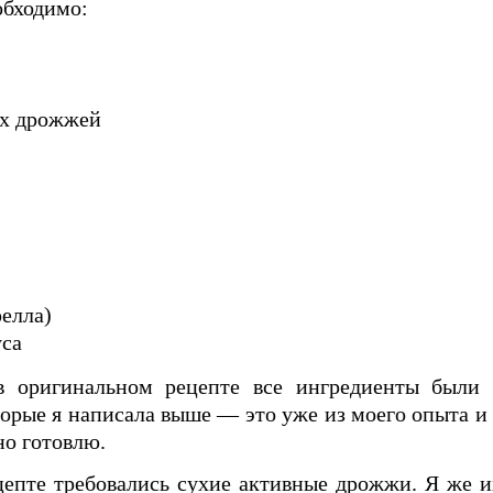
обходимо:
их дрожжей
релла)
уса
в оригинальном рецепте все ингредиенты были 
торые я написала выше — это уже из моего опыта и 
но готовлю.
епте требовались сухие активные дрожжи. Я же и