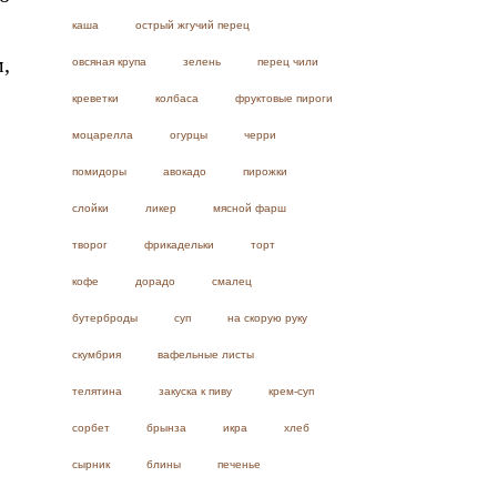
каша
острый жгучий перец
,
овсяная крупа
зелень
перец чили
креветки
колбаса
фруктовые пироги
моцарелла
огурцы
черри
помидоры
авокадо
пирожки
слойки
ликер
мясной фарш
творог
фрикадельки
торт
кофе
дорадо
смалец
бутерброды
суп
на скорую руку
скумбрия
вафельные листы
телятина
закуска к пиву
крем-суп
сорбет
брынза
икра
хлеб
сырник
блины
печенье