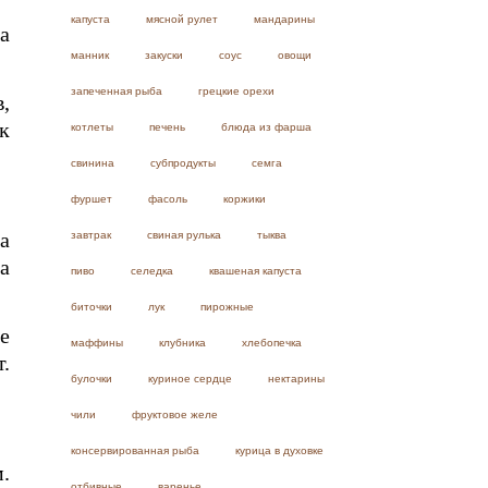
капуста
мясной рулет
мандарины
а
манник
закуски
соус
овощи
запеченная рыба
грецкие орехи
,
к
котлеты
печень
блюда из фарша
свинина
субпродукты
семга
фуршет
фасоль
коржики
а
завтрак
свиная рулька
тыква
а
пиво
селедка
квашеная капуста
биточки
лук
пирожные
е
маффины
клубника
хлебопечка
.
булочки
куриное сердце
нектарины
чили
фруктовое желе
консервированная рыба
курица в духовке
.
отбивные
варенье