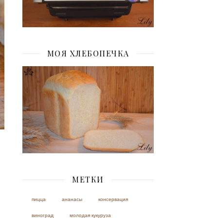
МОЯ ХЛЕБОПЕЧКА
МЕТКИ
пицца
ананасы
консервация
виноград
молодая кукуруза