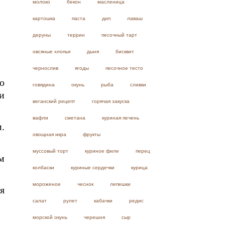
молоко
бекон
масленица
картошка
паста
дип
лаваш
деруны
террин
песочный тарт
овсяные хлопья
дыня
бисквит
чернослив
ягоды
песочное тесто
о
говядина
окунь
рыба
сливки
и
веганский рецепт
горячая закуска
вафли
сметана
куриная печень
.
овощная икра
фрукты
муссовый торт
куриное филе
перец
м
колбаски
куриные сердечки
курица
мороженое
чеснок
лепешки
я
салат
рулет
кабачки
редис
морской окунь
черешня
сыр