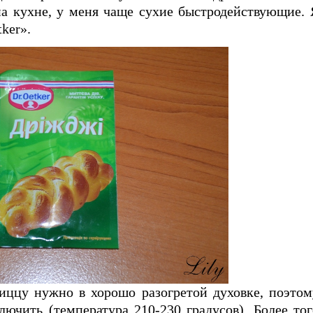
на кухне, у меня чаще сухие быстродействующие. 
ker».
пиццу нужно в хорошо разогретой духовке, поэтом
ючить (температура 210-230 градусов). Более тог