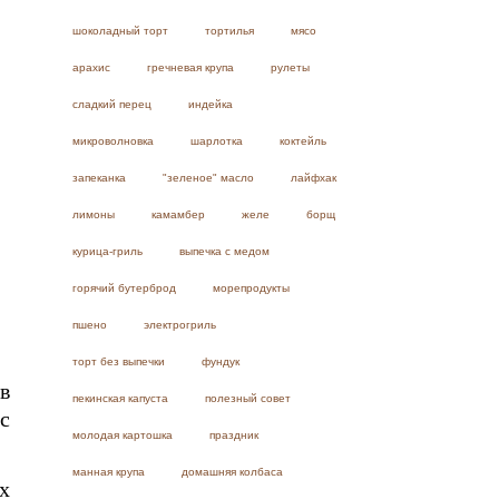
шоколадный торт
тортилья
мясо
арахис
гречневая крупа
рулеты
сладкий перец
индейка
микроволновка
шарлотка
коктейль
запеканка
"зеленое" масло
лайфхак
лимоны
камамбер
желе
борщ
курица-гриль
выпечка с медом
горячий бутерброд
морепродукты
пшено
электрогриль
торт без выпечки
фундук
в
пекинская капуста
полезный совет
с
молодая картошка
праздник
манная крупа
домашняя колбаса
х