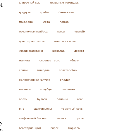
сливочный сыр
квашеные помидоры
Я
кукуруза
грибы
баклажаны
макароны
Фета
лапша
печеночная колбаса
кексы
чизкейк
просто разговоры
молочная каша
украинская кухня
шоколад
десерт
малина
слоеное тесто
яблоки
сливы
миндаль
толстолобик
белокочанная капуста
оладьи
веганам
голубцы
шашлыки
орехи
бульон
бананы
кекс
рис
шампиньоны
томатный соус
шифоновый бисквит
вишня
гриль
у
о
вегетарианцам
пирог
морковь